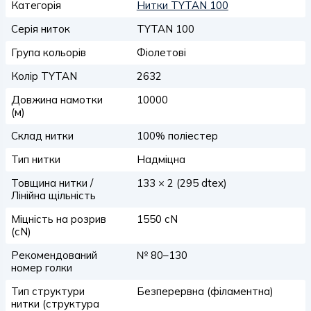
Категорія
Нитки TYTAN 100
Серія ниток
TYTAN 100
Група кольорів
Фіолетові
Колір TYTAN
2632
Довжина намотки
10000
(м)
Склад нитки
100% поліестер
Тип нитки
Надміцна
Товщина нитки /
133 × 2 (295 dtex)
Лінійна щільність
Міцність на розрив
1550 сN
(сN)
Рекомендований
№ 80–130
номер голки
Тип структури
Безперервна (філаментна)
нитки (структура