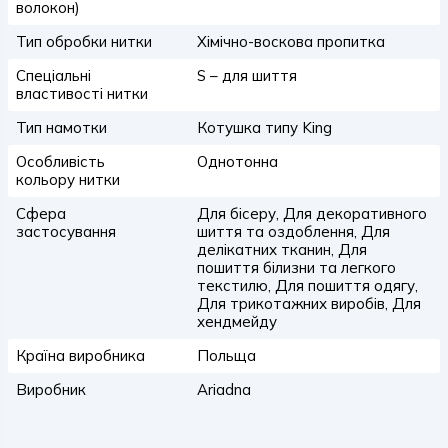
волокон)
Тип обробки нитки
Хімічно-воскова пропитка
Спеціальні
S – для шиття
властивості нитки
Тип намотки
Котушка типу King
Особливість
Однотонна
кольору нитки
Сфера
Для бісеру, Для декоративного
застосування
шиття та оздоблення, Для
делікатних тканин, Для
пошиття білизни та легкого
текстилю, Для пошиття одягу,
Для трикотажних виробів, Для
хендмейду
Країна виробника
Польща
Виробник
Ariadna