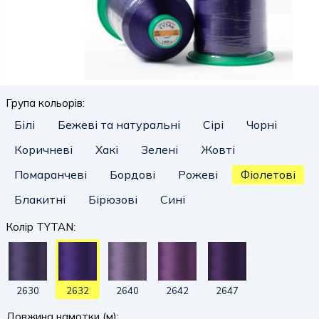
Група кольорів:
Білі
Бежеві та натуральні
Сірі
Чорні
Коричневі
Хакі
Зелені
Жовті
Помаранчеві
Бордові
Рожеві
Фіолетові
Блакитні
Бірюзові
Сині
Колір TYTAN:
2630
2632
2640
2642
2647
Довжина намотки (м):