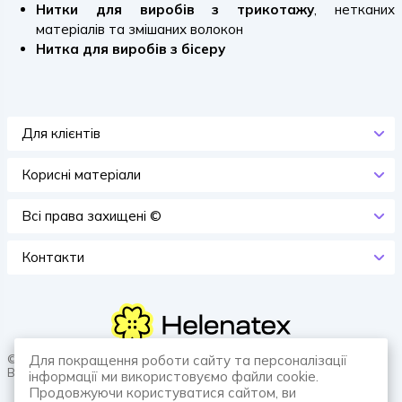
Нитки для виробів з трикотажу
, нетканих
матеріалів та змішаних волокон
Нитка для виробів з бісеру
Для клієнтів
Корисні матеріали
Всi права захищенi ©
Контакти
© 2026 HELENATEX «Ґудзики, вішаки, нитки. Власне виробництво.
Для покращення роботи сайту та персоналізації
Все для швейної справи.»
інформації ми використовуємо файли cookie.
Продовжуючи користуватися сайтом, ви