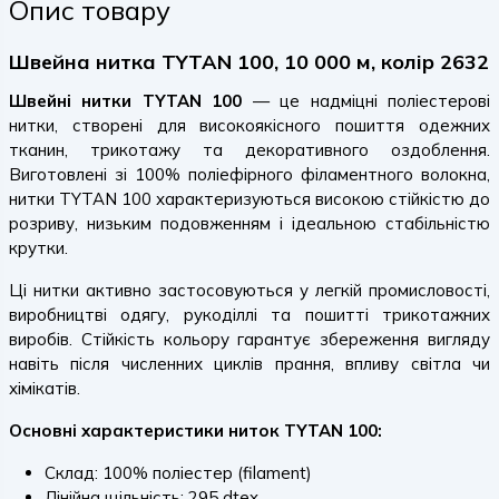
Опис товару
Швейна нитка TYTAN 100, 10 000 м, колір 2632
Швейні нитки TYTAN 100
— це надміцні поліестерові
нитки, створені для високоякісного пошиття одежних
тканин, трикотажу та декоративного оздоблення.
Виготовлені зі 100% поліефірного філаментного волокна,
нитки TYTAN 100 характеризуються високою стійкістю до
розриву, низьким подовженням і ідеальною стабільністю
крутки.
Ці нитки активно застосовуються у легкій промисловості,
виробництві одягу, рукоділлі та пошитті трикотажних
виробів. Стійкість кольору гарантує збереження вигляду
навіть після численних циклів прання, впливу світла чи
хімікатів.
Основні характеристики ниток TYTAN 100:
Склад: 100% поліестер (filament)
Лінійна щільність: 295 dtex