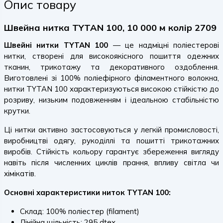
Опис товару
Швейна нитка TYTAN 100, 10 000 м колір 2709
Швейні нитки TYTAN 100
— це надміцні поліестерові
нитки, створені для високоякісного пошиття одежних
тканин, трикотажу та декоративного оздоблення.
Виготовлені зі 100% поліефірного філаментного волокна,
нитки TYTAN 100 характеризуються високою стійкістю до
розриву, низьким подовженням і ідеальною стабільністю
крутки.
Ці нитки активно застосовуються у легкій промисловості,
виробництві одягу, рукоділлі та пошитті трикотажних
виробів. Стійкість кольору гарантує збереження вигляду
навіть після численних циклів прання, впливу світла чи
хімікатів.
Основні характеристики ниток TYTAN 100:
Склад: 100% поліестер (filament)
Лінійна щільність: 295 dtex