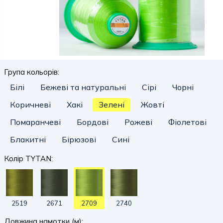
Група кольорів:
Білі
Бежеві та натуральні
Сірі
Чорні
Коричневі
Хакі
Зелені
Жовті
Помаранчеві
Бордові
Рожеві
Фіолетові
Блакитні
Бірюзові
Сині
Колір TYTAN:
2519
2671
2709
2740
Довжина намотки (м):