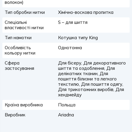
волокон)
Тип обробки нитки
Хімічно-воскова пропитка
Спеціальні
S – для шиття
властивості нитки
Тип намотки
Котушка типу King
Особливість
Однотонна
кольору нитки
Сфера
Для бісеру, Для декоративного
застосування
шиття та оздоблення, Для
делікатних тканин, Для
пошиття білизни та легкого
текстилю, Для пошиття одягу,
Для трикотажних виробів, Для
хендмейду
Країна виробника
Польща
Виробник
Ariadna