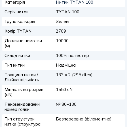
Категорія
Нитки TYTAN 100
Серія ниток
TYTAN 100
Група кольорів
Зелені
Колір TYTAN
2709
Довжина намотки
10000
(м)
Склад нитки
100% поліестер
Тип нитки
Надміцна
Товщина нитки /
133 × 2 (295 dtex)
Лінійна щільність
Міцність на розрив
1550 сN
(сN)
Рекомендований
№ 80–130
номер голки
Тип структури
Безперервна (філаментна)
нитки (структура