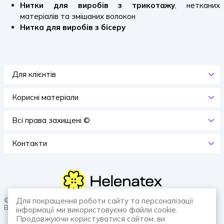
Нитки для виробів з трикотажу
, нетканих
матеріалів та змішаних волокон
Нитка для виробів з бісеру
Для клієнтів
Корисні матеріали
Всi права захищенi ©
Контакти
© 2026 HELENATEX «Ґудзики, вішаки, нитки. Власне виробництво.
Для покращення роботи сайту та персоналізації
Все для швейної справи.»
інформації ми використовуємо файли cookie.
Продовжуючи користуватися сайтом, ви