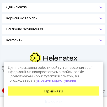
Для клієнтів
Корисні матеріали
Всi права захищенi ©
Контакти
© 2026 HELENATEX «Ґудзики, вішаки, нитки. Власне виробництво.
Для покращення роботи сайту та персоналізації
Все для швейної справи.»
інформації ми використовуємо файли cookie.
Продовжуючи користуватися сайтом, ви
погоджуєтесь з
умовами користування
SUFIX web agency
Прийняти
Відхилити