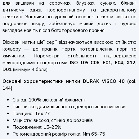
для вишивки на сорочках, блузках, сукнях, білизні,
дитячому одязі, корпоративному та декоративному
текстилі. Завдяки натуральній основі з віскози нитка не
подразнює шкіру, забезпечує м’який дотик і чудово
виглядає навіть після багаторазового прання.
Віскозні нитки цієї серії відзначаються високою стійкістю
кольору — до прання, тертя, потовиділення, пари та
хімчистки. Параметри стабільності підтверджено
міжнародними стандартами
ISO 105 C06, E01, E04, X12,
D01
(мінімум 4 бали).
Основні характеристики нитки DURAK VISCO 40 (col.
144)
Склад: 100% віскозний філамент
Тип: нитка для машинної та декоративної вишивки
Товщина: Tex 27
Міцність: висока, стійка до розривів
Подовження: 15–25%
Рекомендований розмір голки: Nm 65–75