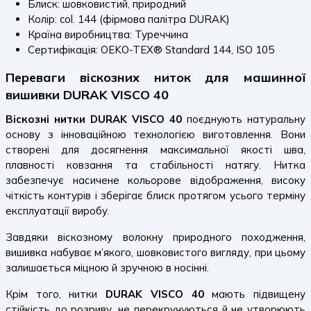
Блиск: шовковистий, природний
Колір: col. 144 (фірмова палітра DURAK)
Країна виробництва: Туреччина
Сертифікація: OEKO-TEX® Standard 144, ISO 105
Переваги віскозних ниток для машинної
вишивки DURAK VISCO 40
Віскозні нитки DURAK VISCO 40
поєднують натуральну
основу з інноваційною технологією виготовлення. Вони
створені для досягнення максимальної якості шва,
плавності ковзання та стабільності натягу. Нитка
забезпечує насичене кольорове відображення, високу
чіткість контурів і зберігає блиск протягом усього терміну
експлуатації виробу.
Завдяки віскозному волокну природного походження,
вишивка набуває м’якого, шовковистого вигляду, при цьому
залишається міцною й зручною в носінні.
Крім того, нитки
DURAK VISCO 40
мають підвищену
стійкість до розриву, не перекручуються й не утворюють