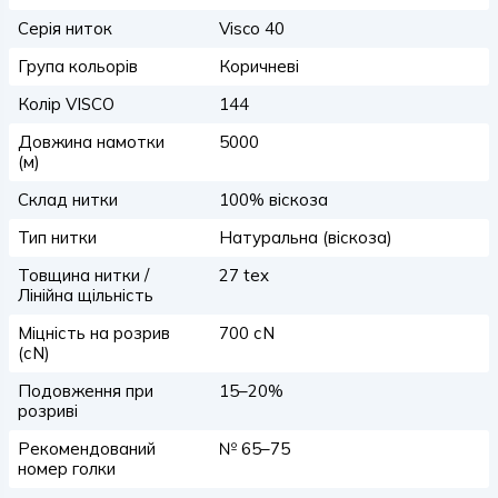
Серія ниток
Visco 40
Група кольорів
Коричневі
Колір VISCO
144
Довжина намотки
5000
(м)
Склад нитки
100% віскоза
Тип нитки
Натуральна (віскоза)
Товщина нитки /
27 tex
Лінійна щільність
Міцність на розрив
700 сN
(сN)
Подовження при
15–20%
розриві
Рекомендований
№ 65–75
номер голки