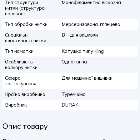
Тип структури
Монофіламентна віскозна
нитки (структура
волокон)
Тип обробки нитки
Мерсеризована, глянцева
Спеціальні
B – для вишивки
властивості нитки
Тип намотки
Котушка типу King
Особливість
Однотонна
кольору нитки
Сфера
Для машинної вишивки
застосування
Країна виробника
Туреччина
Виробник
DURAK
Опис товару