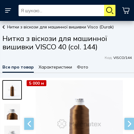
Нитки з віскози для машинної вишивки Visco (Durak)
Нитка з віскози для машинної
вишивки VISCO 40 (col. 144)
Код:
VISCO/144
Все про товар
Характеристики
Фото
5 000 м
5 000 м
5 000 м
5 000 м