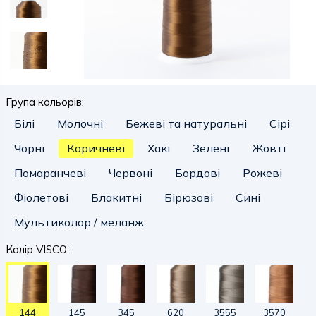
Група кольорів:
Білі
Молочні
Бежеві та натуральні
Сірі
Чорні
Коричневі
Хакі
Зелені
Жовті
Помаранчеві
Червоні
Бордові
Рожеві
Фіолетові
Блакитні
Бірюзові
Сині
Мультиколор / меланж
Колір VISCO:
144
145
345
620
3555
3570