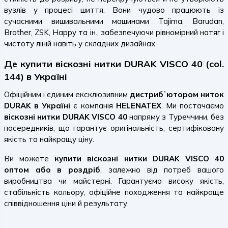
вузлів у процесі шиття. Вони чудово працюють із
сучасними вишивальними машинами Tajima, Barudan,
Brother, ZSK, Happy та ін., забезпечуючи рівномірний натяг і
чистоту ліній навіть у складних дизайнах.
Де купити віскозні нитки DURAK VISCO 40 (col.
144) в Україні
Офіційним і єдиним ексклюзивним
дистрибʼютором ниток
DURAK в Україні
є компанія
HELENATEX
. Ми постачаємо
віскозні нитки DURAK VISCO 40
напряму з Туреччини, без
посередників, що гарантує оригінальність, сертифіковану
якість та найкращу ціну.
Ви можете
купити віскозні нитки DURAK VISCO 40
оптом або в роздріб
, залежно від потреб вашого
виробництва чи майстерні. Гарантуємо високу якість,
стабільність кольору, офіційне походження та найкраще
співвідношення ціни й результату.