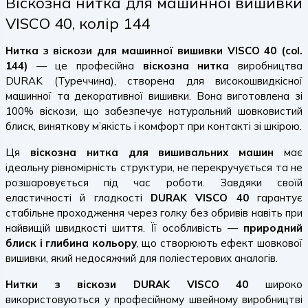
Віскозна нитка для машинної вишивки
VISCO 40, колір 144
Нитка з віскози для машинної вишивки VISCO 40 (col.
144)
— це професійна
віскозна нитка
виробництва
DURAK (Туреччина), створена для високошвидкісної
машинної та декоративної вишивки. Вона виготовлена зі
100% віскози, що забезпечує натуральний шовковистий
блиск, виняткову м’якість і комфорт при контакті зі шкірою.
Ця
віскозна нитка для вишивальних машин
має
ідеальну рівномірність структури, не перекручується та не
розшаровується під час роботи. Завдяки своїй
еластичності й гладкості
DURAK VISCO 40
гарантує
стабільне проходження через голку без обривів навіть при
найвищій швидкості шиття. Її особливість —
природний
блиск і глибина кольору
, що створюють ефект шовкової
вишивки, який недосяжний для поліестерових аналогів.
Нитки з віскози DURAK VISCO 40
широко
використовуються у професійному швейному виробництві