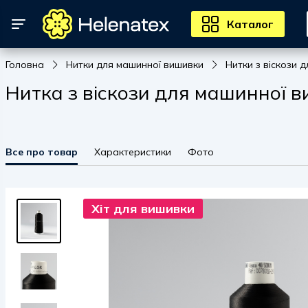
Каталог
Головна
Нитки для машинної вишивки
Нитки з віскози 
Нитка з віскози для машинної в
Все про товар
Характеристики
Фото
Хіт для вишивки
Хіт для вишивки
Хіт для вишивки
Хіт для вишивки