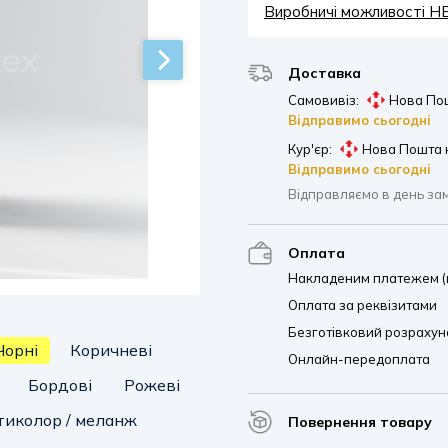
Виробничі можливості 
Доставка
Самовивіз:
Нова Пош
Відправимо сьогодні
Кур'єр:
Нова Пошта 
Відправимо сьогодні
Відправляємо в день за
Оплата
Накладеним платежем (п
Оплата за реквізитами
Безготівковий розрахуно
Чорні
Коричневі
Онлайн-передоплата
Бордові
Рожеві
иколор / меланж
Повернення товару