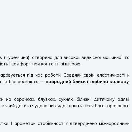
(Туреччина), створена для високошвидкісної машинної та
сть і комфорт при контакті зі шкірою.
аровується під час роботи. Завдяки своїй еластичності й
тя. Її особливість —
природний блиск і глибина кольору
,
а сорочках, блузках, сукнях, білизні, дитячому одязі,
м’який дотик і чудово виглядає навіть після багаторазового
чистки. Параметри стабільності підтверджено міжнародними