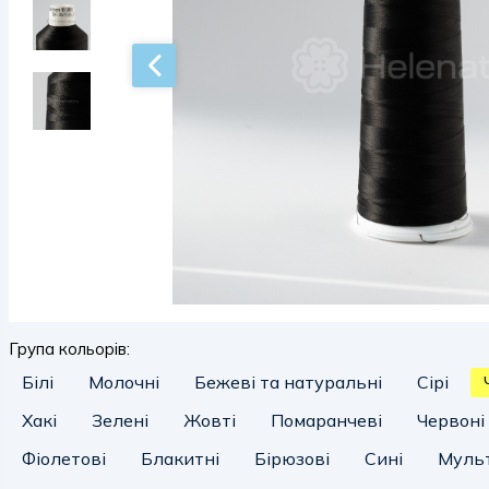
Група кольорів:
Білі
Молочні
Бежеві та натуральні
Сірі
Хакі
Зелені
Жовті
Помаранчеві
Червоні
Фіолетові
Блакитні
Бірюзові
Сині
Мульт