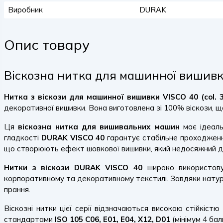
Виробник
DURAK
Опис товару
Віскозна нитка для машинної вишивки
Нитка з віскози для машинної вишивки VISCO 40 (col. 
декоративної вишивки. Вона виготовлена зі 100% віскози, щ
Ця
віскозна нитка для вишивальних машин
має ідеаль
гладкості
DURAK VISCO 40
гарантує стабільне проходження
що створюють ефект шовкової вишивки, який недосяжний дл
Нитки з віскози DURAK VISCO 40
широко використовую
корпоративному та декоративному текстилі. Завдяки натурал
прання.
Віскозні нитки цієї серії відзначаються високою стійкіс
стандартами
ISO 105 C06, E01, E04, X12, D01
(мінімум 4 бали