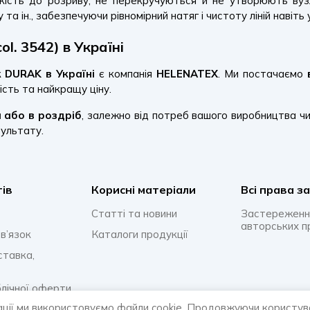
ість до розриву, не перекручуються й не утворюють вузл
та ін., забезпечуючи рівномірний натяг і чистоту ліній навіть
l. 3542) в Україні
 DURAK в Україні
є компанія
HELENATEX
. Ми постачаємо
ість та найкращу ціну.
м або в роздріб
, залежно від потреб вашого виробництва чи 
зультату.
тів
Корисні матеріали
Всi права з
Статті та новини
Застереженн
авторських п
в’язок
Каталоги продукції
ставка,
блічної оферти
ації ми використовуємо файли cookie. Продовжуючи користув
онфіденційності