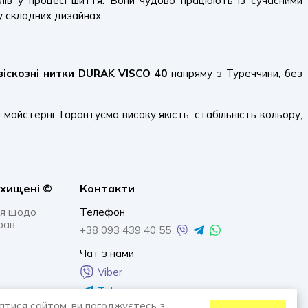
ів у процесі шиття. Вони чудово працюють із сучасними
 у складних дизайнах.
віскозні нитки DURAK VISCO 40
напряму з Туреччини, без
майстерні. Гарантуємо високу якість, стабільність кольору,
ахищенi ©
Контакти
я щодо
Телефон
рав
+38 093 439 40 55
Чат з нами
Viber
Telegram
атися сайтом, ви погоджуєтесь з