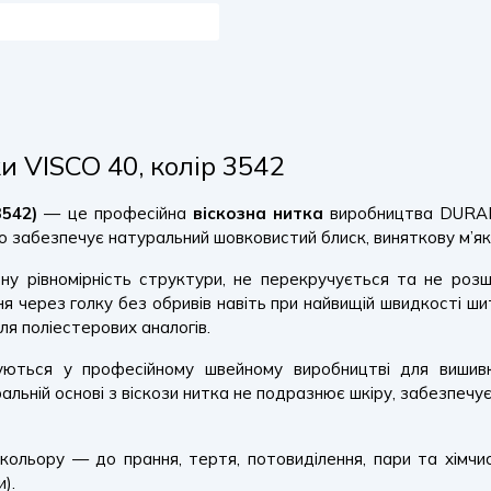
 VISCO 40, колір 3542
3542)
— це професійна
віскозна нитка
виробництва DURAK 
о забезпечує натуральний шовковистий блиск, виняткову м’які
ну рівномірність структури, не перекручується та не розш
 через голку без обривів навіть при найвищій швидкості шит
я поліестерових аналогів.
ться у професійному швейному виробництві для вишивки н
ьній основі з віскози нитка не подразнює шкіру, забезпечує 
тю кольору — до прання, тертя, потовиділення, пари та хім
).