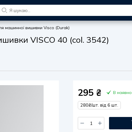
для машинної вишивки Visco (Durak)
ишивки VISCO 40 (col. 3542)
295
₴
В наявно
280₴/шт. від 6 шт.