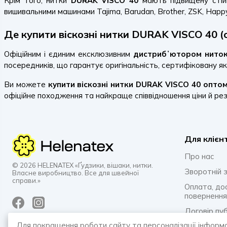
Крім того, нитки
DURAK VISCO 40
мають підвищену стійк
вишивальними машинами Tajima, Barudan, Brother, ZSK, Happy 
Де купити віскозні нитки DURAK VISCO 40 (co
Офіційним і єдиним ексклюзивним
дистрибʼютором ниток
посередників, що гарантує оригінальність, сертифіковану як
Ви можете
купити віскозні нитки DURAK VISCO 40 опто
офіційне походження та найкраще співвідношення ціни й ре
Для клієн
Про нас
© 2026 HELENATEX «Ґудзики, вішаки, нитки.
Зворотній з
Власне виробництво. Все для швейної
справи.»
Оплата, до
повернення
Договір пу
Для покращення роботи сайту та персоналізації інформ
Політика к