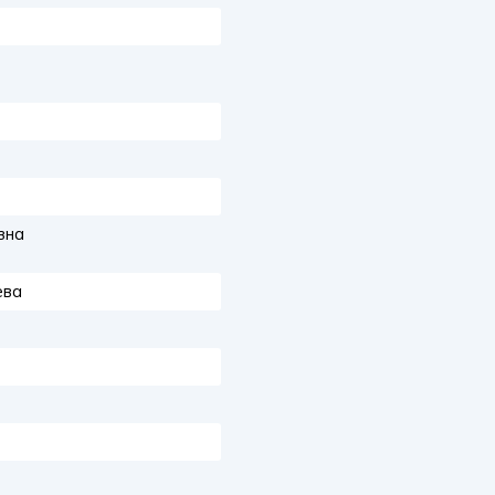
зна
ева