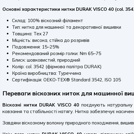
Основні характеристики нитки DURAK VISCO 40 (col. 354
Склад: 100% віскозний філамент
Тип: нитка для машинної та декоративної вишивки
Товщина: Tex 27
Міцність: висока, стійка до розривів
Подовження: 15–25%
Рекомендований розмір голки: Nm 65–75
Блиск: шовковистий, природний
Колір: col. 3542 (фірмова палітра DURAK)
Країна виробництва: Туреччина
Сертифікація: OEKO-TEX® Standard 3542, ISO 105
Переваги віскозних ниток для машинної в
Віскозні нитки DURAK VISCO 40
поєднують натуральну о
ковзання та стабільності натягу. Нитка забезпечує насичене
Завдяки віскозному волокну природного походження, вишивка