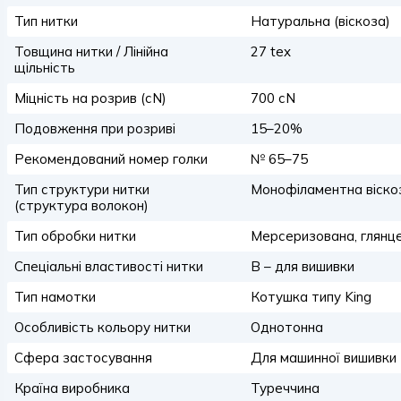
Тип нитки
Натуральна (віскоза)
Товщина нитки / Лінійна
27 tex
щільність
Міцність на розрив (сN)
700 сN
Подовження при розриві
15–20%
Рекомендований номер голки
№ 65–75
Тип структури нитки
Монофіламентна віско
(структура волокон)
Тип обробки нитки
Мерсеризована, глянц
Спеціальні властивості нитки
B – для вишивки
Тип намотки
Котушка типу King
Особливість кольору нитки
Однотонна
Сфера застосування
Для машинної вишивки
Країна виробника
Туреччина