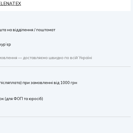
HELENATEX
та на відділення / поштомат
кур’єр
мовлення — доставляємо швидко по всій Україні
ісляплата) при замовленні від 1000 грн
к (для ФОП та юросіб)