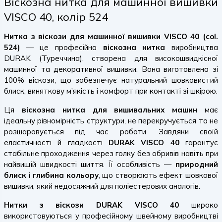
Віскозна нитка для машинної вишивки
VISCO 40, колір 524
Нитка з віскози для машинної вишивки VISCO 40 (col.
524)
— це професійна
віскозна нитка
виробництва
DURAK (Туреччина), створена для високошвидкісної
машинної та декоративної вишивки. Вона виготовлена зі
100% віскози, що забезпечує натуральний шовковистий
блиск, виняткову м’якість і комфорт при контакті зі шкірою.
Ця
віскозна нитка для вишивальних машин
має
ідеальну рівномірність структури, не перекручується та не
розшаровується під час роботи. Завдяки своїй
еластичності й гладкості
DURAK VISCO 40
гарантує
стабільне проходження через голку без обривів навіть при
найвищій швидкості шиття. Її особливість —
природний
блиск і глибина кольору
, що створюють ефект шовкової
вишивки, який недосяжний для поліестерових аналогів.
Нитки з віскози DURAK VISCO 40
широко
використовуються у професійному швейному виробництві