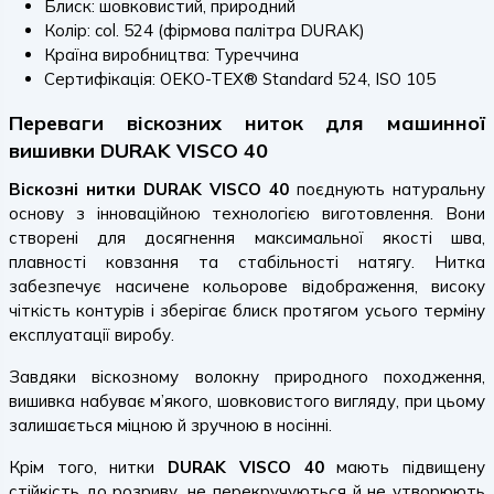
Блиск: шовковистий, природний
Колір: col. 524 (фірмова палітра DURAK)
Країна виробництва: Туреччина
Сертифікація: OEKO-TEX® Standard 524, ISO 105
Переваги віскозних ниток для машинної
вишивки DURAK VISCO 40
Віскозні нитки DURAK VISCO 40
поєднують натуральну
основу з інноваційною технологією виготовлення. Вони
створені для досягнення максимальної якості шва,
плавності ковзання та стабільності натягу. Нитка
забезпечує насичене кольорове відображення, високу
чіткість контурів і зберігає блиск протягом усього терміну
експлуатації виробу.
Завдяки віскозному волокну природного походження,
вишивка набуває м’якого, шовковистого вигляду, при цьому
залишається міцною й зручною в носінні.
Крім того, нитки
DURAK VISCO 40
мають підвищену
стійкість до розриву, не перекручуються й не утворюють