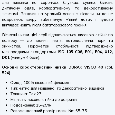
для вишивки на сорочках, блузках, сукнях, білизні,
дитячому одязі, корпоративному та декоративному
текстилі. Завдяки натуральній основі з віскози нитка не
подразнює шкіру, забезпечує м’який дотик і чудово
виглядає навіть після багаторазового прання.
Віскозні нитки цієї серії відзначаються високою стійкістю
кольору — до прання, тертя, потовиділення, пари та
хімчистки. Параметри стабільності підтверджено
міжнародними стандартами
ISO 105 C06, E01, E04, X12,
D01
(мінімум 4 бали).
Основні характеристики нитки DURAK VISCO 40 (col.
524)
Склад: 100% віскозний філамент
Тип: нитка для машинної та декоративної вишивки
Товщина: Tex 27
Міцність: висока, стійка до розривів
Подовження: 15–25%
Рекомендований розмір голки: Nm 65–75