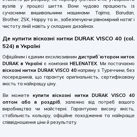
вузлів у процесі шиття. Вони чудово працюють із
сучасними вишивальними машинами Tajima, Barudan,
Brother, ZSK, Happy та ін., забезпечуючи рівномірний натяг і
чистоту ліній навіть у складних дизайнах.
Де купити віскозні нитки DURAK VISCO 40 (col.
524) в Україні
Офіційним і єдиним ексклюзивним
дистрибʼютором ниток
DURAK в Україні
є компанія
HELENATEX
. Ми постачаємо
віскозні нитки DURAK VISCO 40
напряму з Туреччини, без
посередників, що гарантує оригінальність, сертифіковану
якість та найкращу ціну.
Ви можете
купити віскозні нитки DURAK VISCO 40
оптом або в роздріб
, залежно від потреб вашого
виробництва чи майстерні. Гарантуємо високу якість,
стабільність кольору, офіційне походження та найкраще
співвідношення ціни й результату.