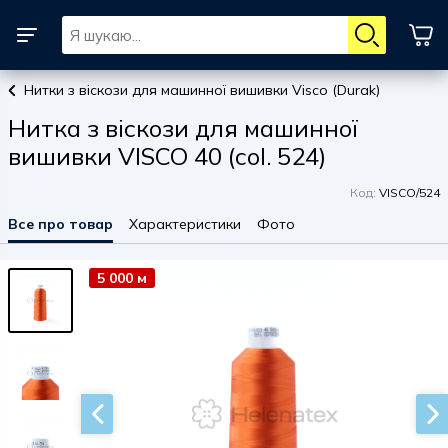
Нитки з віскози для машинної вишивки Visco (Durak)
Нитка з віскози для машинної
вишивки VISCO 40 (col. 524)
Код:
VISCO/524
Все про товар
Характеристики
Фото
5 000 м
5 000 м
5 000 м
5 000 м