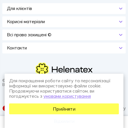
Для клієнтів
Корисні матеріали
Всi права захищенi ©
Контакти
© 2026 HELENATEX «Ґудзики, вішаки, нитки. Власне виробництво.
Для покращення роботи сайту та персоналізації
Все для швейної справи.»
інформації ми використовуємо файли cookie.
Продовжуючи користуватися сайтом, ви
погоджуєтесь з
умовами користування
SUFIX web agency
Прийняти
Відхилити