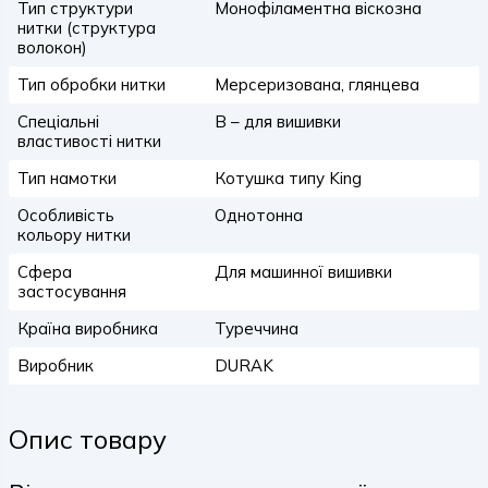
Тип структури
Монофіламентна віскозна
нитки (структура
волокон)
Тип обробки нитки
Мерсеризована, глянцева
Спеціальні
B – для вишивки
властивості нитки
Тип намотки
Котушка типу King
Особливість
Однотонна
кольору нитки
Сфера
Для машинної вишивки
застосування
Країна виробника
Туреччина
Виробник
DURAK
Опис товару