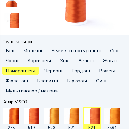
Група кольорів:
Білі
Молочні
Бежеві та натуральні
Сірі
Чорні
Коричневі
Хакі
Зелені
Жовті
Помаранчеві
Червоні
Бордові
Рожеві
Фіолетові
Блакитні
Бірюзові
Сині
Мультиколор / меланж
Колір VISCO:
278
519
520
521
524
3564