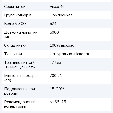
Серія ниток
Visco 40
Група кольорів
Помаранчеві
Колір VISCO
524
Довжина намотки
5000
(м)
Склад нитки
100% віскоза
Тип нитки
Натуральна (віскоза)
Товщина нитки /
27 tex
Лінійна щільність
Міцність на розрив
700 сN
(сN)
Подовження при
15–20%
розриві
Рекомендований
№ 65–75
номер голки