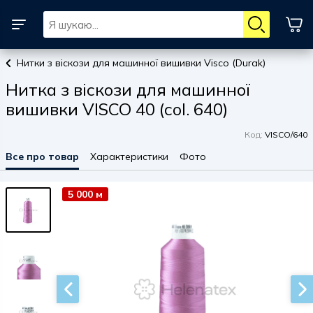
Нитки з віскози для машинної вишивки Visco (Durak)
Нитка з віскози для машинної
вишивки VISCO 40 (col. 640)
Код:
VISCO/640
Все про товар
Характеристики
Фото
5 000 м
5 000 м
5 000 м
5 000 м