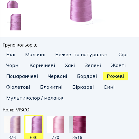
Група кольорів:
Білі
Молочні
Бежеві та натуральні
Сірі
Чорні
Коричневі
Хакі
Зелені
Жовті
Помаранчеві
Червоні
Бордові
Рожеві
Фіолетові
Блакитні
Бірюзові
Сині
Мультиколор / меланж
Колір VISCO:
376
640
770
3516