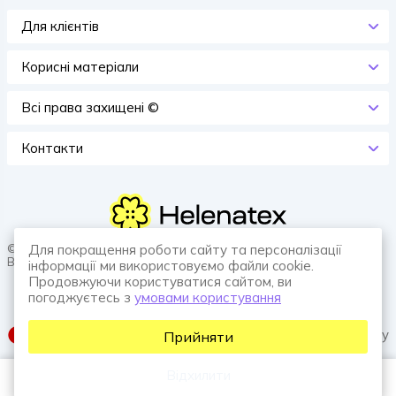
Для клієнтів
Корисні матеріали
Всi права захищенi ©
Контакти
© 2026 HELENATEX «Ґудзики, вішаки, нитки. Власне виробництво.
Для покращення роботи сайту та персоналізації
Все для швейної справи.»
інформації ми використовуємо файли cookie.
Продовжуючи користуватися сайтом, ви
погоджуєтесь з
умовами користування
SUFIX web agency
Прийняти
Відхилити