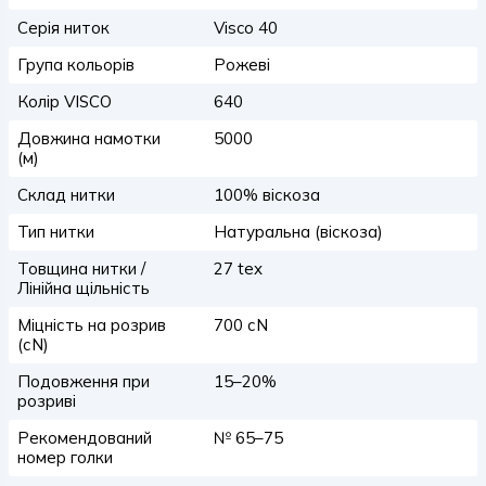
Серія ниток
Visco 40
Група кольорів
Рожеві
Колір VISCO
640
Довжина намотки
5000
(м)
Склад нитки
100% віскоза
Тип нитки
Натуральна (віскоза)
Товщина нитки /
27 tex
Лінійна щільність
Міцність на розрив
700 сN
(сN)
Подовження при
15–20%
розриві
Рекомендований
№ 65–75
номер голки