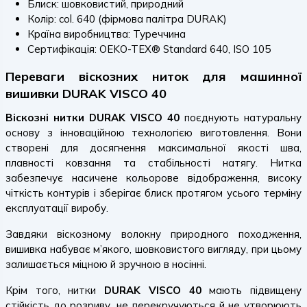
Блиск: шовковистий, природний
Колір: col. 640 (фірмова палітра DURAK)
Країна виробництва: Туреччина
Сертифікація: OEKO-TEX® Standard 640, ISO 105
Переваги віскозних ниток для машинної
вишивки DURAK VISCO 40
Віскозні нитки DURAK VISCO 40
поєднують натуральну
основу з інноваційною технологією виготовлення. Вони
створені для досягнення максимальної якості шва,
плавності ковзання та стабільності натягу. Нитка
забезпечує насичене кольорове відображення, високу
чіткість контурів і зберігає блиск протягом усього терміну
експлуатації виробу.
Завдяки віскозному волокну природного походження,
вишивка набуває м’якого, шовковистого вигляду, при цьому
залишається міцною й зручною в носінні.
Крім того, нитки
DURAK VISCO 40
мають підвищену
стійкість до розриву, не перекручуються й не утворюють