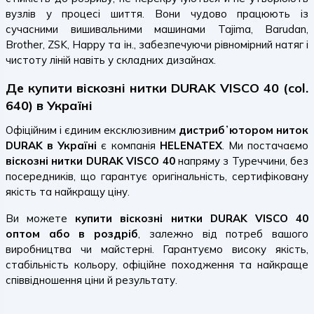
вузлів у процесі шиття. Вони чудово працюють із
сучасними вишивальними машинами Tajima, Barudan,
Brother, ZSK, Happy та ін., забезпечуючи рівномірний натяг і
чистоту ліній навіть у складних дизайнах.
Де купити віскозні нитки DURAK VISCO 40 (col.
640) в Україні
Офіційним і єдиним ексклюзивним
дистрибʼютором ниток
DURAK в Україні
є компанія
HELENATEX
. Ми постачаємо
віскозні нитки DURAK VISCO 40
напряму з Туреччини, без
посередників, що гарантує оригінальність, сертифіковану
якість та найкращу ціну.
Ви можете
купити віскозні нитки DURAK VISCO 40
оптом або в роздріб
, залежно від потреб вашого
виробництва чи майстерні. Гарантуємо високу якість,
стабільність кольору, офіційне походження та найкраще
співвідношення ціни й результату.