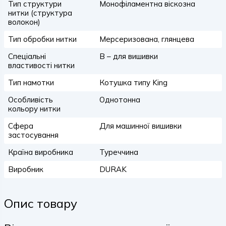
Тип структури
Монофіламентна віскозна
нитки (структура
волокон)
Тип обробки нитки
Мерсеризована, глянцева
Спеціальні
B – для вишивки
властивості нитки
Тип намотки
Котушка типу King
Особливість
Однотонна
кольору нитки
Сфера
Для машинної вишивки
застосування
Країна виробника
Туреччина
Виробник
DURAK
Опис товару