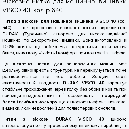
Віскозна нитка для машинної вишивки
VISCO 40, колір 640
Нитка з віскози для машинної вишивки VISCO 40 (col.
640)
— це професійна
віскозна нитка
виробництва
DURAK (Туреччина), створена для високошвидкісної
машинної та декоративної вишивки. Вона виготовлена зі
100% віскози, що забезпечує натуральний шовковистий
блиск, виняткову м’якість і комфорт при контакті зі шкірою.
Ця
віскозна нитка для вишивальних машин
має
ідеальну рівномірність структури, не перекручується та не
розшаровується під час роботи. Завдяки своїй
еластичності й гладкості
DURAK VISCO 40
гарантує
стабільне проходження через голку без обривів навіть при
найвищій швидкості шиття. Її особливість —
природний
блиск і глибина кольору
, що створюють ефект шовкової
вишивки, який недосяжний для поліестерових аналогів.
Нитки з віскози DURAK VISCO 40
широко
використовуються у професійному швейному виробництві