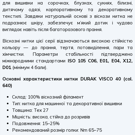
для вишивки на сорочках, блузках, сукнях, білизні,
дитячому одязі, корпоративному та декоративному
текстилі. Завдяки натуральній основі з віскози нитка не
подразнює шкіру, забезпечує м’який дотик і чудово
виглядає навіть після багаторазового прання.
Віскозні нитки цієї серії відзначаються високою стійкістю
кольору — до прання, тертя, потовиділення, пари та
хімчистки. Параметри стабільності підтверджено
міжнародними стандартами
ISO 105 C06, E01, E04, X12,
D01
(мінімум 4 бали).
Основні характеристики нитки DURAK VISCO 40 (col.
640)
Склад: 100% віскозний філамент
Тип: нитка для машинної та декоративної вишивки
Товщина: Tex 27
Міцність: висока, стійка до розривів
Подовження: 15–25%
Рекомендований розмір голки: Nm 65–75