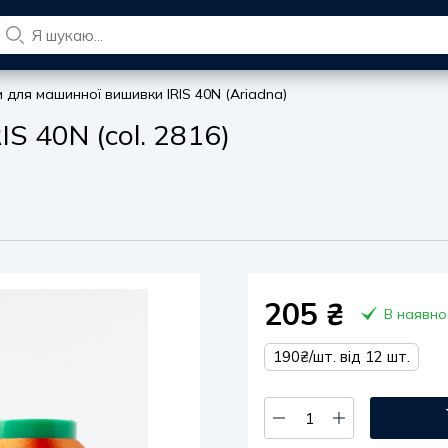
и для машинної вишивки IRIS 40N (Ariadna)
S 40N (col. 2816)
205
₴
В наявно
190₴/шт. від 12 шт.