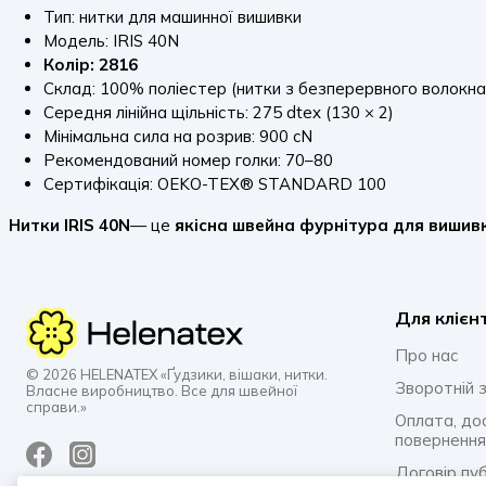
Тип: нитки для машинної вишивки
Модель: IRIS 40N
Колір: 2816
Склад: 100% поліестер (нитки з безперервного волокна
Середня лінійна щільність: 275 dtex (130 × 2)
Мінімальна сила на розрив: 900 cN
Рекомендований номер голки: 70–80
Сертифікація: OEKO-TEX® STANDARD 100
Нитки IRIS 40N
— це
якісна швейна фурнітура для вишив
Для клієн
Про нас
© 2026 HELENATEX «Ґудзики, вішаки, нитки.
Зворотній з
Власне виробництво. Все для швейної
справи.»
Оплата, до
повернення
Договір пу