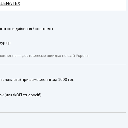
HELENATEX
та на відділення / поштомат
кур’єр
мовлення — доставляємо швидко по всій Україні
ісляплата) при замовленні від 1000 грн
к (для ФОП та юросіб)