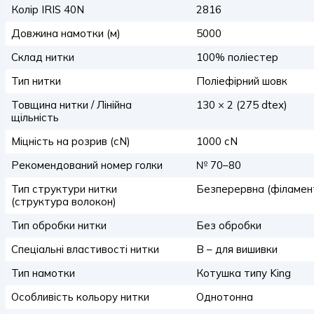
Колір IRIS 40N
2816
Довжина намотки (м)
5000
Склад нитки
100% поліестер
Тип нитки
Поліефірний шовк
Товщина нитки / Лінійна
130 × 2 (275 dtex)
щільність
Міцність на розрив (сN)
1000 сN
Рекомендований номер голки
№ 70–80
Тип структури нитки
Безперервна (філамен
(структура волокон)
Тип обробки нитки
Без обробки
Спеціальні властивості нитки
B – для вишивки
Тип намотки
Котушка типу King
Особливість кольору нитки
Однотонна