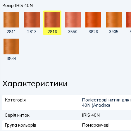
Колір IRIS 40N:
2811
2813
2816
3550
3826
3905
3834
Характеристики
Категорія
Поліестрові нитки для 
40N (Ariadna)
Серія ниток
IRIS 40N
Група кольорів
Помаранчеві