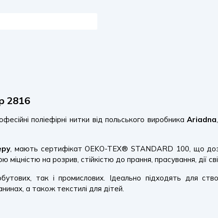
р 2816
фесійні поліефірні нитки від польського виробника
Ariadna
еру
, мають сертифікат OEKO-TEX® STANDARD 100, що дозво
міцністю на розрив, стійкістю до прання, прасування, дії сві
утових, так і промислових. Ідеально підходять для створ
нинах, а також текстилі для дітей.