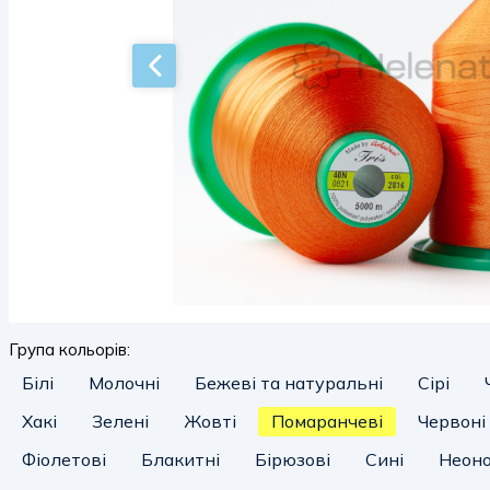
Група кольорів:
Білі
Молочні
Бежеві та натуральні
Сірі
Хакі
Зелені
Жовті
Помаранчеві
Червоні
Фіолетові
Блакитні
Бірюзові
Сині
Неоно