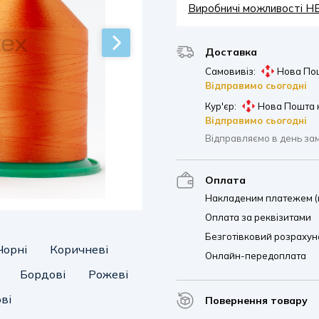
Виробничі можливості 
Доставка
Самовивіз:
Нова Пош
Відправимо сьогодні
Кур'єр:
Нова Пошта 
Відправимо сьогодні
Відправляємо в день за
Оплата
Накладеним платежем (п
Оплата за реквізитами
Безготівковий розрахуно
Чорні
Коричневі
Онлайн-передоплата
Бордові
Рожеві
ві
Повернення товару