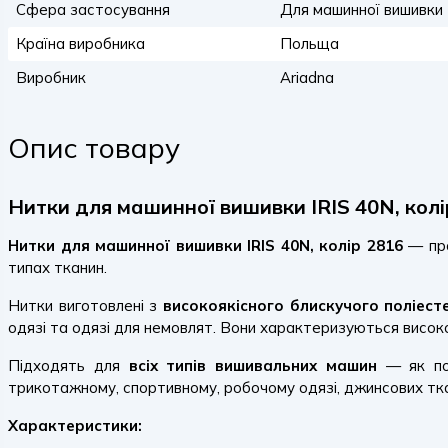
Сфера застосування
Для машинної вишивки
Країна виробника
Польща
Виробник
Ariadna
Опис товару
Нитки для машинної вишивки IRIS 40N, колі
Нитки для машинної вишивки IRIS 40N, колір 2816
— про
типах тканин.
Нитки виготовлені з
високоякісного блискучого поліест
одязі та одязі для немовлят. Вони характеризуються високою 
Підходять для
всіх типів вишивальних машин
— як поб
трикотажному, спортивному, робочому одязі, джинсових тка
Характеристики: