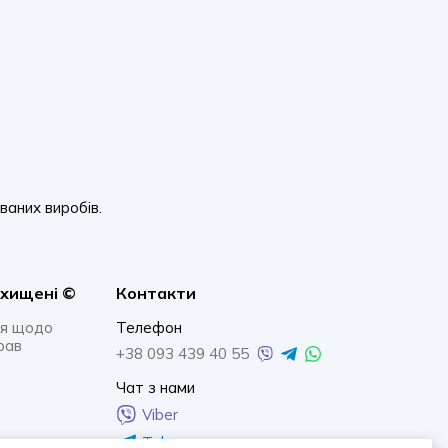
ваних виробів.
ахищенi ©
Контакти
я щодо
Телефон
рав
+38 093 439 40 55
Чат з нами
Viber
Telegram