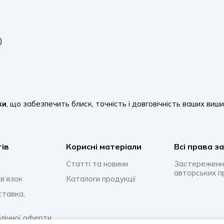
)
ки
, що забезпечить блиск, точність і довговічність ваших виши
тів
Корисні матеріали
Всi права з
Статті та новини
Застереженн
авторських п
в’язок
Каталоги продукції
ставка,
блічної оферти