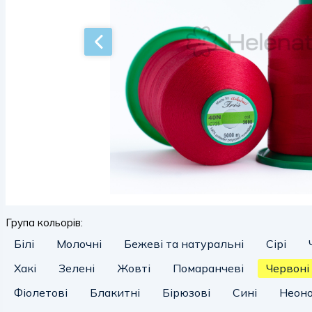
Група кольорів:
Білі
Молочні
Бежеві та натуральні
Сірі
Хакі
Зелені
Жовті
Помаранчеві
Червоні
Фіолетові
Блакитні
Бірюзові
Сині
Неоно