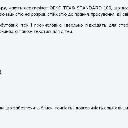
еру
, мають сертифікат OEKO-TEX® STANDARD 100, що дозво
міцністю на розрив, стійкістю до прання, прасування, дії сві
утових, так і промислових. Ідеально підходять для створ
нинах, а також текстилі для дітей.
)
ки
, що забезпечить блиск, точність і довговічність ваших виши