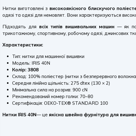
Нитки виготовлені з
високоякісного блискучого поліест
одязі та одязі для немовлят. Вони характеризуються високою 
Підходять для
всіх типів вишивальних машин
— як поб
трикотажному, спортивному, робочому одязі, джинсових тка
Характеристики:
Тип: нитки для машинної вишивки
Модель: IRIS 40N
Колір: 3808
Склад: 100% поліестер (нитки з безперервного волокна
Середня лінійна щільність: 275 dtex (130 × 2)
Мінімальна сила на розрив: 900 cN
Рекомендований номер голки: 70–80
Сертифікація: OEKO-TEX® STANDARD 100
Нитки IRIS 40N
— це
якісна швейна фурнітура для вишив