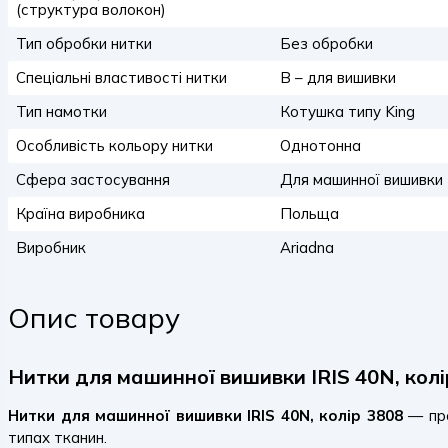
(структура волокон)
Тип обробки нитки
Без обробки
Спеціальні властивості нитки
B – для вишивки
Тип намотки
Котушка типу King
Особливість кольору нитки
Однотонна
Сфера застосування
Для машинної вишивки
Країна виробника
Польща
Виробник
Ariadna
Опис товару
Нитки для машинної вишивки IRIS 40N, колі
Нитки для машинної вишивки IRIS 40N, колір 3808
— про
типах тканин.