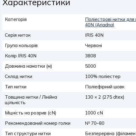
Характеристики
Категорія
Поліестрові нитки для 
40N (Ariadna)
Серія ниток
IRIS 40N
Група кольорів
Червоні
Колір IRIS 40N
3808
Довжина намотки (м)
5000
Склад нитки
100% поліестер
Тип нитки
Поліефірний шовк
Товщина нитки / Лінійна
130 × 2 (275 dtex)
щільність
Міцність на розрив (сN)
1000 сN
Рекомендований номер голки
№ 70–80
Тип структури нитки
Безперервна (філамен