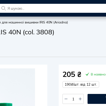
и для машинної вишивки IRIS 40N (Ariadna)
S 40N (col. 3808)
205
₴
В наявно
190₴/шт. від 12 шт.