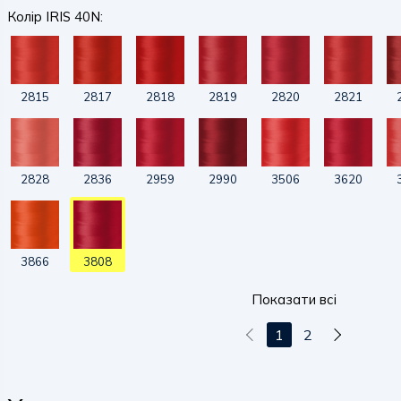
Колір IRIS 40N:
2815
2817
2818
2819
2820
2821
2828
2836
2959
2990
3506
3620
3866
3808
Показати всі
1
2