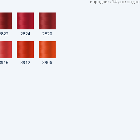
впродовж 14 днів згідно
2822
2824
2826
3916
3912
3906