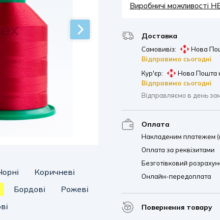
Виробничі можливості 
Доставка
Самовивіз:
Нова Пош
Відправимо сьогодні
Кур'єр:
Нова Пошта 
Відправимо сьогодні
Відправляємо в день за
Оплата
Накладеним платежем (п
Оплата за реквізитами
Безготівковий розрахуно
Чорні
Коричневі
Онлайн-передоплата
Бордові
Рожеві
ві
Повернення товару