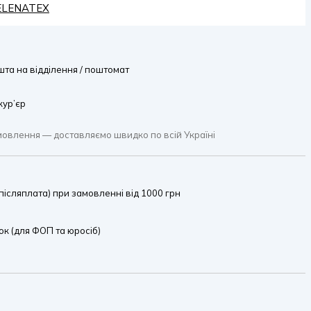
HELENATEX
та на відділення / поштомат
кур’єр
мовлення — доставляємо швидко по всій Україні
ісляплата) при замовленні від 1000 грн
к (для ФОП та юросіб)