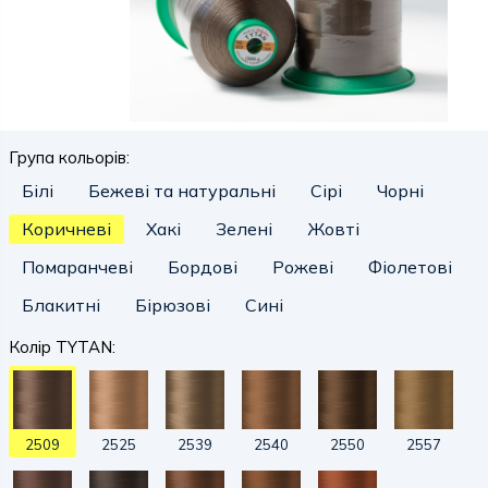
Група кольорів:
Білі
Бежеві та натуральні
Сірі
Чорні
Коричневі
Хакі
Зелені
Жовті
Помаранчеві
Бордові
Рожеві
Фіолетові
Блакитні
Бірюзові
Сині
Колір TYTAN:
2509
2525
2539
2540
2550
2557