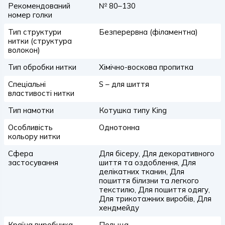
Рекомендований
№ 80–130
номер голки
Тип структури
Безперервна (філаментна)
нитки (структура
волокон)
Тип обробки нитки
Хімічно-воскова пропитка
Спеціальні
S – для шиття
властивості нитки
Тип намотки
Котушка типу King
Особливість
Однотонна
кольору нитки
Сфера
Для бісеру, Для декоративного
застосування
шиття та оздоблення, Для
делікатних тканин, Для
пошиття білизни та легкого
текстилю, Для пошиття одягу,
Для трикотажних виробів, Для
хендмейду
Країна виробника
Польща