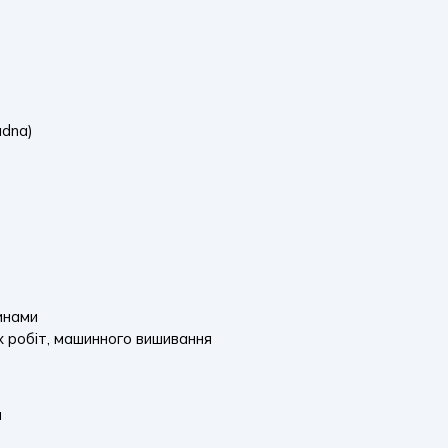
adna)
инами
х робіт, машинного вишивання
н