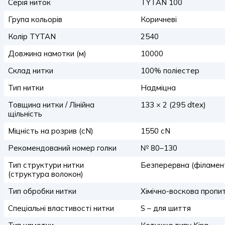
Серія ниток
TYTAN 100
Група кольорів
Коричневі
Колір TYTAN
2540
Довжина намотки (м)
10000
Склад нитки
100% поліестер
Тип нитки
Надміцна
Товщина нитки / Лінійна
133 × 2 (295 dtex)
щільність
Міцність на розрив (сN)
1550 сN
Рекомендований номер голки
№ 80–130
Тип структури нитки
Безперервна (філамен
(структура волокон)
Тип обробки нитки
Хімічно-воскова пропи
Спеціальні властивості нитки
S – для шиття