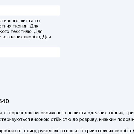
ативного шиття та
атних тканин, Для
гкого текстилю, Для
икотажних виробів, Для
540
и, створені для високоякісного пошиття одежних тканин, тр
теризуються високою стійкістю до розриву, низьким подовже
иробництві одягу, рукоділлі та пошитті трикотажних виробів. 