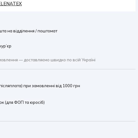
HELENATEX
та на відділення / поштомат
кур’єр
мовлення — доставляємо швидко по всій Україні
ісляплата) при замовленні від 1000 грн
к (для ФОП та юросіб)