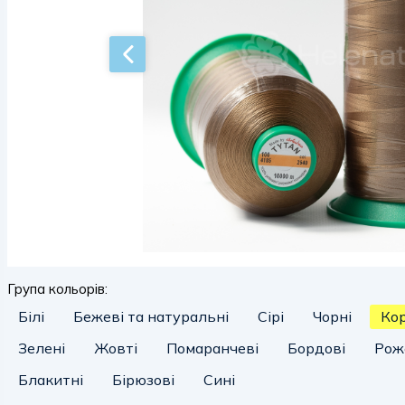
Група кольорів:
Білі
Бежеві та натуральні
Сірі
Чорні
Ко
Зелені
Жовті
Помаранчеві
Бордові
Рож
Блакитні
Бірюзові
Сині