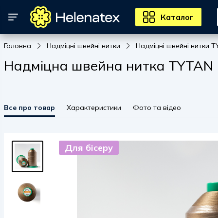
Каталог
Головна
Надміцні швейні нитки
Надміцні швейні нитки T
Надміцна швейна нитка TYTAN 10
Все про товар
Характеристики
Фото та відео
Для бісеру
Для бісеру