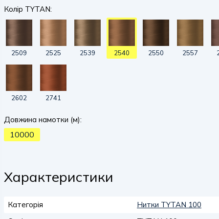
Колір TYTAN:
2509
2525
2539
2540
2550
2557
2602
2741
Довжина намотки (м):
10000
Характеристики
Категорія
Нитки TYTAN 100