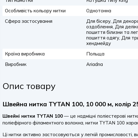
Тип намотки
Котушка типу King
Особливість кольору нитки
Однотонна
Сфера застосування
Для бісеру, Для декор
оздоблення, Для делік
пошиття білизни та ле
пошиття одягу, Для тр
хендмейду
Країна виробника
Польща
Виробник
Ariadna
Опис товару
Швейна нитка TYTAN 100, 10 000 м, колір 2
Швейні нитки TYTAN 100
— це надміцні поліестерові нитк
поліефірного філаментного волокна, нитки TYTAN 100 харак
Ці нитки активно застосовуються у легкій промисловості, в