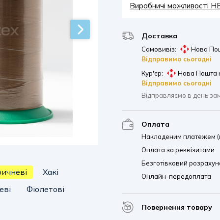
Виробничі можливості 
Доставка
Самовивіз:
Нова Пош
Відправимо сьогодні
Кур'єр:
Нова Пошта 
Відправимо сьогодні
Відправляємо в день за
Оплата
Накладеним платежем (п
Оплата за реквізитами
Безготівковий розрахуно
ричневі
Хакі
Онлайн-передоплата
еві
Фіолетові
Повернення товару