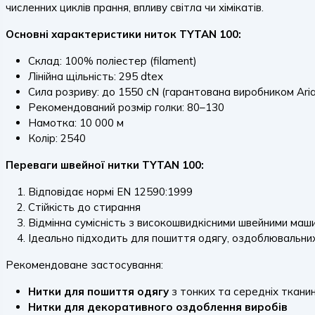
численних циклів прання, впливу світла чи хімікатів.
Основні характеристики ниток TYTAN 100:
Склад: 100% поліестер (filament)
Лінійна щільність: 295 dtex
Сила розриву: до 1550 cN (гарантована виробником Ari
Рекомендований розмір голки: 80–130
Намотка: 10 000 м
Колір: 2540
Переваги швейної нитки TYTAN 100:
Відповідає нормі EN 12590:1999
Стійкість до стирання
Відмінна сумісність з високошвидкісними швейними маш
Ідеально підходить для пошиття одягу, оздоблювальни
Рекомендоване застосування:
Нитки для пошиття одягу
з тонких та середніх ткани
Нитки для декоративного оздоблення виробів