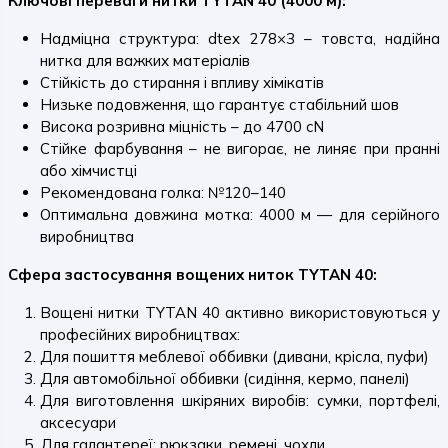
Ключові переваги нитки TYTAN 40 (4000 м):
Надміцна структура: dtex 278×3 – товста, надійна
нитка для важких матеріалів
Стійкість до стирання і впливу хімікатів
Низьке подовження, що гарантує стабільний шов
Висока розривна міцність – до 4700 cN
Стійке фарбування – не вигорає, не линяє при пранні
або хімчистці
Рекомендована голка: №120–140
Оптимальна довжина мотка: 4000 м — для серійного
виробництва
Сфера застосування вощених ниток TYTAN 40:
Вощені нитки TYTAN 40 активно використовуються у
професійних виробництвах:
Для пошиття меблевої оббивки (дивани, крісла, пуфи)
Для автомобільної оббивки (сидіння, кермо, панелі)
Для виготовлення шкіряних виробів: сумки, портфелі,
аксесуари
Для галантереї: рюкзаки, ремені, чохли