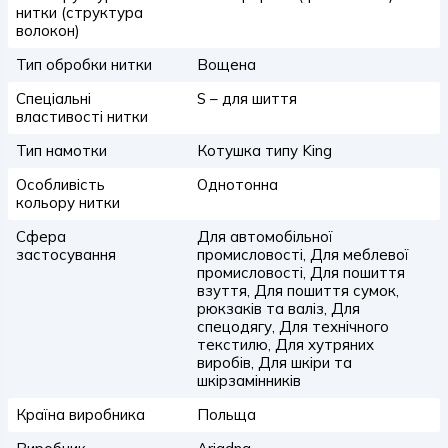
нитки (структура
волокон)
Тип обробки нитки
Вощена
Спеціальні
S – для шиття
властивості нитки
Тип намотки
Котушка типу King
Особливість
Однотонна
кольору нитки
Сфера
Для автомобільної
застосування
промисловості, Для меблевої
промисловості, Для пошиття
взуття, Для пошиття сумок,
рюкзаків та валіз, Для
спецодягу, Для технічного
текстилю, Для хутряних
виробів, Для шкіри та
шкірзамінників
Країна виробника
Польща