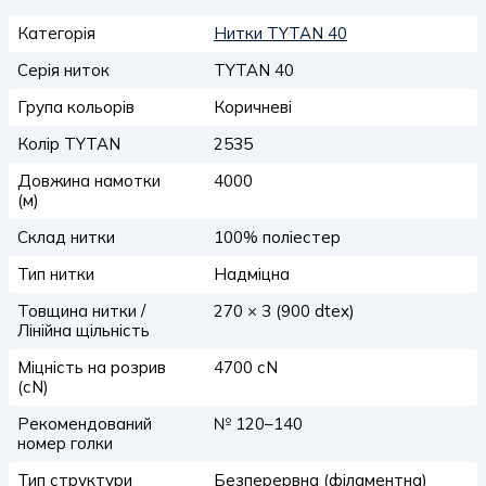
Категорія
Нитки TYTAN 40
Серія ниток
TYTAN 40
Група кольорів
Коричневі
Колір TYTAN
2535
Довжина намотки
4000
(м)
Склад нитки
100% поліестер
Тип нитки
Надміцна
Товщина нитки /
270 × 3 (900 dtex)
Лінійна щільність
Міцність на розрив
4700 сN
(сN)
Рекомендований
№ 120–140
номер голки
Тип структури
Безперервна (філаментна)