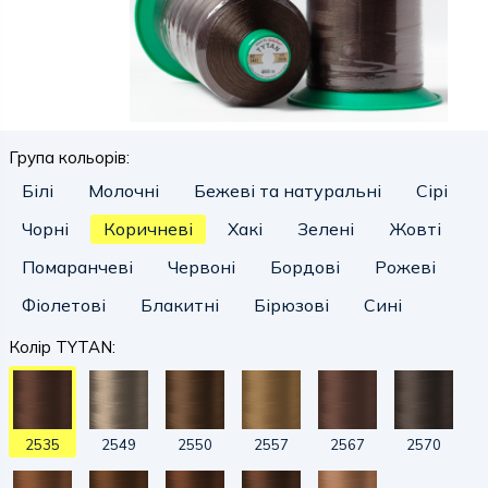
Група кольорів:
Білі
Молочні
Бежеві та натуральні
Сірі
Чорні
Коричневі
Хакі
Зелені
Жовті
Помаранчеві
Червоні
Бордові
Рожеві
Фіолетові
Блакитні
Бірюзові
Сині
Колір TYTAN:
2535
2549
2550
2557
2567
2570