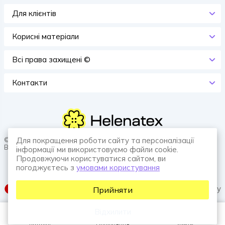
Для клієнтів
Корисні матеріали
Всi права захищенi ©
Контакти
© 2026 HELENATEX «Ґудзики, вішаки, нитки. Власне виробництво.
Для покращення роботи сайту та персоналізації
Все для швейної справи.»
інформації ми використовуємо файли cookie.
Продовжуючи користуватися сайтом, ви
погоджуєтесь з
умовами користування
SUFIX web agency
Прийняти
Відхилити
Каталог
Порівняння
Увійти