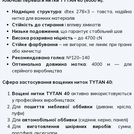
Ключові переваги нитки TYTAN 40 (4000 м):
Надміцна структура
: dtex 278×3 – товста, надійна
нитка для важких матеріалів
Стійкість до стирання
і впливу хімікатів
Низьке подовження
, що гарантує стабільний шов
Висока розривна міцність
– до 4700 cN
Стійке фарбування
– не вигорає, не линяє при пранні
або хімчистці
Рекомендована голка
: №120–140
Оптимальна довжина мотка
: 4000 м — для
серійного виробництва
Сфера застосування вощених ниток TYTAN 40:
Вощені нитки TYTAN 40
активно використовуються
у професійних виробництвах:
Для
пошиття меблевої оббивки
(дивани, крісла,
пуфи)
Для
автомобільної оббивки
(сидіння, кермо, панелі)
Для
виготовлення шкіряних виробів
: сумки,
портфелі, аксесуари