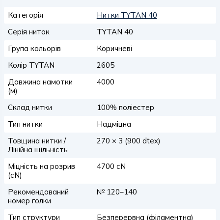
Категорія
Нитки TYTAN 40
Серія ниток
TYTAN 40
Група кольорів
Коричневі
Колір TYTAN
2605
Довжина намотки
4000
(м)
Склад нитки
100% поліестер
Тип нитки
Надміцна
Товщина нитки /
270 × 3 (900 dtex)
Лінійна щільність
Міцність на розрив
4700 сN
(сN)
Рекомендований
№ 120–140
номер голки
Тип структури
Безперервна (філаментна)