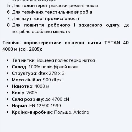
Для
галантереї
: рюкзаки, ремені, чохли
Для
технічних текстильних виробів
Для
взуттєвої промисловості
Для
пошиття робочого і захисного одягу
, де
потрібна особлива міцність
Технічні характеристики вощеної нитки TYTAN 40,
4000 м (col. 2605):
Тип нитки
: Вощена поліестерна нитка
Склад
: 100% поліефірний шовк
Структура
: dtex 278 × 3
Маса лінійна
: 900 dtex
Намотка
: 4000 м
Колір
: 2605
Сила розриву
: до 4700 cN
Норма
: EN 12590:1999
Країна-виробник
: Польща, Ariadna