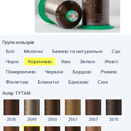
Група кольорів:
Білі
Молочні
Бежеві та натуральні
Сірі
Чорні
Коричневі
Хакі
Зелені
Жовті
Помаранчеві
Червоні
Бордові
Рожеві
Фіолетові
Блакитні
Бірюзові
Сині
Колір TYTAN:
2535
2549
2550
2557
2567
2570