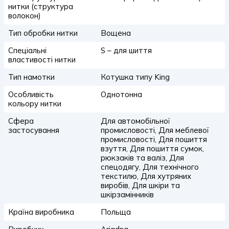
нитки (структура
волокон)
Тип обробки нитки
Вощена
Спеціальні
S – для шиття
властивості нитки
Тип намотки
Котушка типу King
Особливість
Однотонна
кольору нитки
Сфера
Для автомобільної
застосування
промисловості, Для меблевої
промисловості, Для пошиття
взуття, Для пошиття сумок,
рюкзаків та валіз, Для
спецодягу, Для технічного
текстилю, Для хутряних
виробів, Для шкіри та
шкірзамінників
Країна виробника
Польща