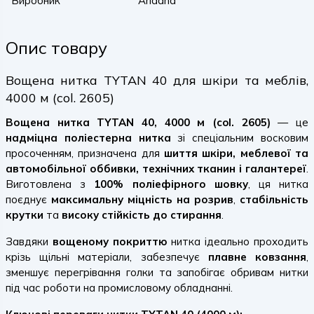
Виробник
Ariadna
Опис товару
Вощена нитка TYTAN 40 для шкіри та меблів,
4000 м (col. 2605)
Вощена нитка TYTAN 40, 4000 м (col. 2605)
— це
надміцна поліестерна нитка
зі спеціальним восковим
просоченням, призначена для
шиття шкіри, меблевої та
автомобільної оббивки, технічних тканин і галантереї
.
Виготовлена з
100% поліефірного шовку
, ця нитка
поєднує
максимальну міцність на розрив
,
стабільність
крутки
та
високу стійкість до стирання
.
Завдяки
вощеному покриттю
нитка ідеально проходить
крізь щільні матеріали, забезпечує
плавне ковзання
,
зменшує перегрівання голки та запобігає обривам нитки
під час роботи на промисловому обладнанні.