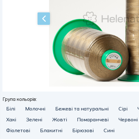
Група кольорів:
Білі
Молочні
Бежеві та натуральні
Сірі
Хакі
Зелені
Жовті
Помаранчеві
Червоні
Фіолетові
Блакитні
Бірюзові
Сині