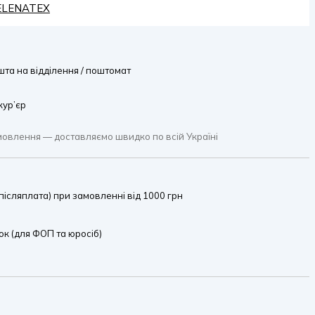
HELENATEX
та на відділення / поштомат
кур’єр
мовлення — доставляємо швидко по всій Україні
ісляплата) при замовленні від 1000 грн
к (для ФОП та юросіб)