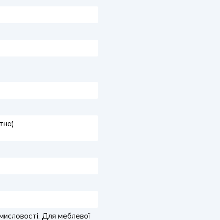
тна)
мисловості, Для меблевої