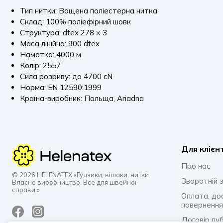
Тип нитки: Вощена поліестерна нитка
Склад: 100% поліефірний шовк
Структура: dtex 278 × 3
Маса лінійна: 900 dtex
Намотка: 4000 м
Колір: 2557
Сила розриву: до 4700 cN
Норма: EN 12590:1999
Країна-виробник: Польща, Ariadna
Для клієн
Про нас
© 2026 HELENATEX «Ґудзики, вішаки, нитки.
Зворотній з
Власне виробництво. Все для швейної
справи.»
Оплата, до
повернення
Договір пу