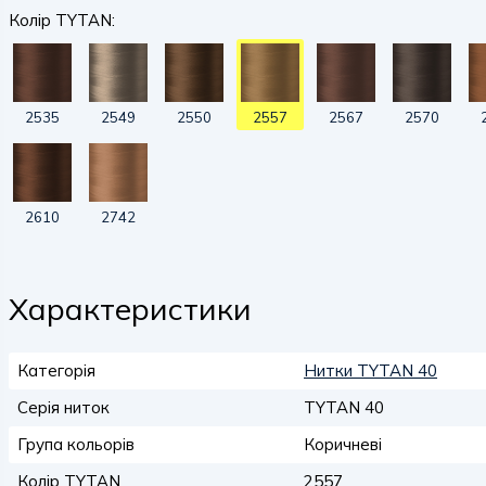
Колір TYTAN:
2535
2549
2550
2557
2567
2570
2610
2742
Характеристики
Категорія
Нитки TYTAN 40
Серія ниток
TYTAN 40
Група кольорів
Коричневі
Колір TYTAN
2557