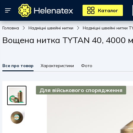
Каталог
Головна
Надміцні швейні нитки
Надміцні швейні нитки T
Вощена нитка TYTAN 40, 4000 м 
Все про товар
Характеристики
Фото
Для військового спорядження
Для військового спорядження