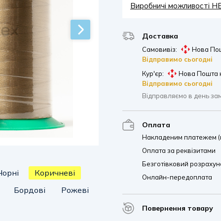
Виробничі можливості 
Доставка
Самовивіз:
Нова Пош
Відправимо сьогодні
Кур'єр:
Нова Пошта 
Відправимо сьогодні
Відправляємо в день за
Оплата
Накладеним платежем (п
Оплата за реквізитами
Безготівковий розрахуно
Чорні
Коричневі
Онлайн-передоплата
Бордові
Рожеві
Повернення товару