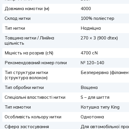
Довжина намотки (м)
4000
Склад нитки
100% поліестер
Тип нитки
Надміцна
Товщина нитки / Лінійна
270 × 3 (900 dtex)
щільність
Міцність на розрив (сN)
4700 сN
Рекомендований номер голки
№ 120–140
Тип структури нитки
Безперервна (філамен
(структура волокон)
Тип обробки нитки
Вощена
Спеціальні властивості нитки
S – для шиття
Тип намотки
Котушка типу King
Особливість кольору нитки
Однотонна
Сфера застосування
Для автомобільної про