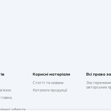
тів
Корисні матеріали
Всi права з
Статті та новини
Застереженн
авторських п
в’язок
Каталоги продукції
ставка,
блічної оферти