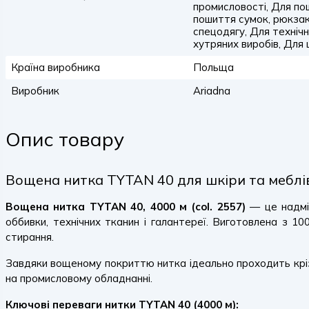
промисловості, Для по
пошиття сумок, рюкзакі
спецодягу, Для техніч
хутряних виробів, Для 
Країна виробника
Польща
Виробник
Ariadna
Опис товару
Вощена нитка TYTAN 40 для шкіри та меблів,
Вощена нитка TYTAN 40, 4000 м (col. 2557)
— це надміц
оббивки, технічних тканин і галантереї. Виготовлена з 10
стирання.
Завдяки вощеному покриттю нитка ідеально проходить крізь
на промисловому обладнанні.
Ключові переваги нитки TYTAN 40 (4000 м):