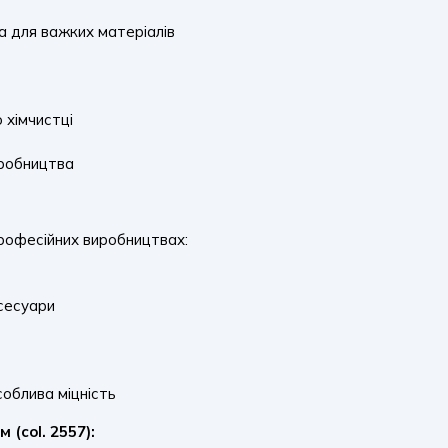
а для важких матеріалів
 хімчистці
иробництва
рофесійних виробництвах:
ксесуари
соблива міцність
(col. 2557):