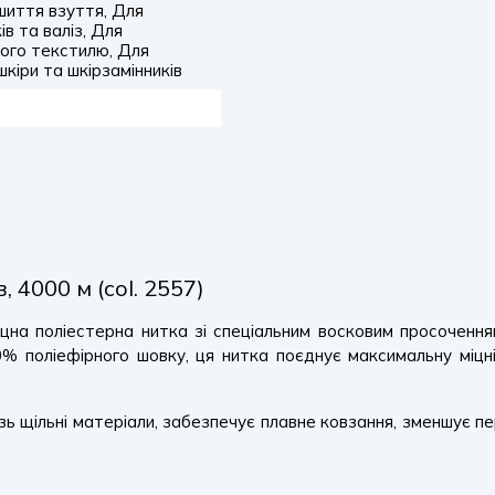
шиття взуття, Для
в та валіз, Для
ного текстилю, Для
шкіри та шкірзамінників
 4000 м (col. 2557)
на поліестерна нитка зі спеціальним восковим просоченням
0% поліефірного шовку, ця нитка поєднує максимальну міцні
 щільні матеріали, забезпечує плавне ковзання, зменшує пер