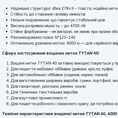
Надміцна структура: dtex 278×3 – товста, надійна нитк
Стійкість до стирання і впливу хімікатів
Низьке подовження, що гарантує стабільний шов
Висока розривна міцність – до 4700 cN
Стійке фарбування – не вигорає, не линяє при пранні або
Рекомендована голка: №120–140
Оптимальна довжина мотка: 4000 м — для серійного в
Сфера застосування вощених ниток TYTAN 40:
Вощені нитки TYTAN 40 активно використовуються у п
Для пошиття меблевої оббивки (дивани, крісла, пуфи)
Для автомобільної оббивки (сидіння, кермо, панелі)
Для виготовлення шкіряних виробів: сумки, портфелі, а
Для галантереї: рюкзаки, ремені, чохли
Для технічних текстильних виробів
Для взуттєвої промисловості
Для пошиття робочого і захисного одягу, де потрібна о
Технічні характеристики вощеної нитки TYTAN 40, 4000 м 