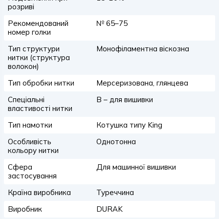
розриві
Рекомендований
№ 65–75
номер голки
Тип структури
Монофіламентна віскозна
нитки (структура
волокон)
Тип обробки нитки
Мерсеризована, глянцева
Спеціальні
B – для вишивки
властивості нитки
Тип намотки
Котушка типу King
Особливість
Однотонна
кольору нитки
Сфера
Для машинної вишивки
застосування
Країна виробника
Туреччина
Виробник
DURAK