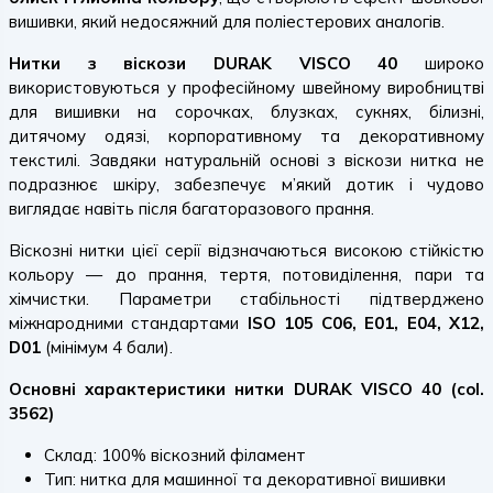
вишивки, який недосяжний для поліестерових аналогів.
Нитки з віскози DURAK VISCO 40
широко
використовуються у професійному швейному виробництві
для вишивки на сорочках, блузках, сукнях, білизні,
дитячому одязі, корпоративному та декоративному
текстилі. Завдяки натуральній основі з віскози нитка не
подразнює шкіру, забезпечує м’який дотик і чудово
виглядає навіть після багаторазового прання.
Віскозні нитки цієї серії відзначаються високою стійкістю
кольору — до прання, тертя, потовиділення, пари та
хімчистки. Параметри стабільності підтверджено
міжнародними стандартами
ISO 105 C06, E01, E04, X12,
D01
(мінімум 4 бали).
Основні характеристики нитки DURAK VISCO 40 (col.
3562)
Склад: 100% віскозний філамент
Тип: нитка для машинної та декоративної вишивки