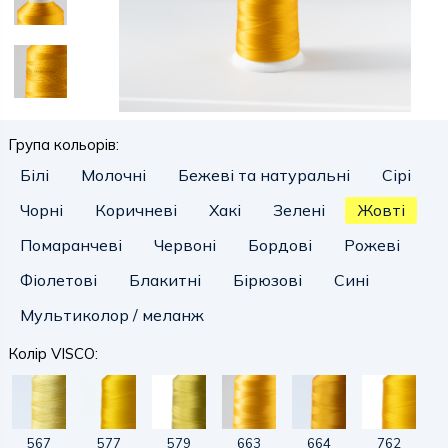
Група кольорів:
Білі
Молочні
Бежеві та натуральні
Сірі
Чорні
Коричневі
Хакі
Зелені
Жовті
Помаранчеві
Червоні
Бордові
Рожеві
Фіолетові
Блакитні
Бірюзові
Сині
Мультиколор / меланж
Колір VISCO:
567
577
579
663
664
762