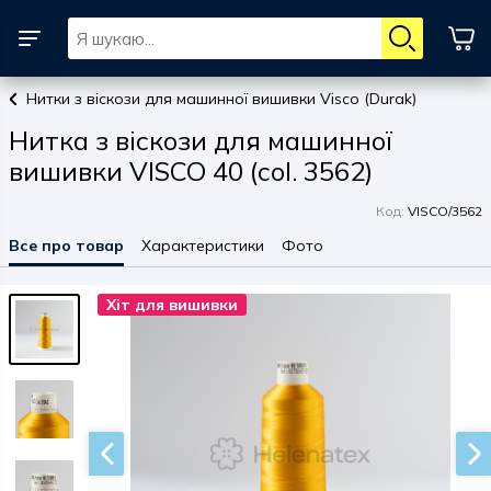
Нитки з віскози для машинної вишивки Visco (Durak)
Нитка з віскози для машинної
вишивки VISCO 40 (col. 3562)
Код:
VISCO/3562
Все про товар
Характеристики
Фото
Хіт для вишивки
Хіт для вишивки
Хіт для вишивки
Хіт для вишивки