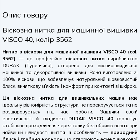
Опис товару
Віскозна нитка для машинної вишивки
VISCO 40, колір 3562
Нитка з віскози для машинної вишивки VISCO 40 (col.
3562)
— це професійна
віскозна нитка
виробництва
DURAK (Туреччина), створена для високошвидкісної
машинної та декоративної вишивки. Вона виготовлена зі
100% віскози, що забезпечує натуральний шовковистий
блиск, виняткову м’якість і комфорт при контакті зі шкірою.
Ця
віскозна нитка для вишивальних машин
має
ідеальну рівномірність структури, не перекручується та не
розшаровується під час роботи. Завдяки своїй
еластичності й гладкості
DURAK VISCO 40
гарантує
стабільне проходження через голку без обривів навіть при
найвищій швидкості шиття. Її особливість —
природний
блиск і глибина кольору
, що створюють ефект шовкової