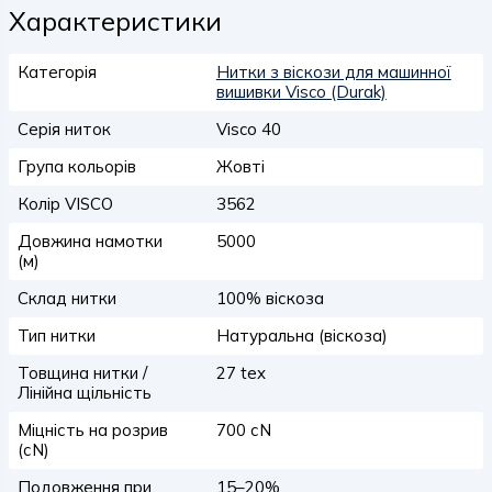
Характеристики
Категорія
Нитки з віскози для машинної
вишивки Visco (Durak)
Серія ниток
Visco 40
Група кольорів
Жовті
Колір VISCO
3562
Довжина намотки
5000
(м)
Склад нитки
100% віскоза
Тип нитки
Натуральна (віскоза)
Товщина нитки /
27 tex
Лінійна щільність
Міцність на розрив
700 сN
(сN)
Подовження при
15–20%