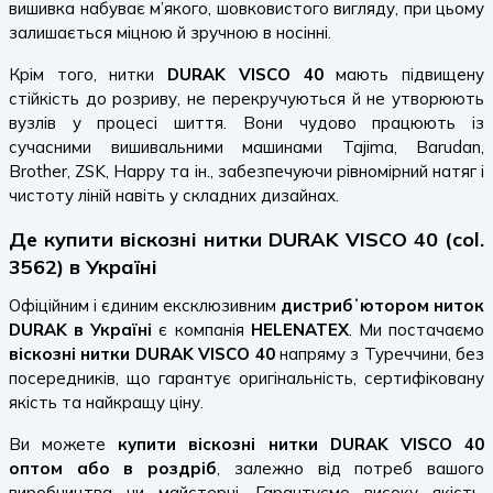
вишивка набуває м’якого, шовковистого вигляду, при цьому
залишається міцною й зручною в носінні.
Крім того, нитки
DURAK VISCO 40
мають підвищену
стійкість до розриву, не перекручуються й не утворюють
вузлів у процесі шиття. Вони чудово працюють із
сучасними вишивальними машинами Tajima, Barudan,
Brother, ZSK, Happy та ін., забезпечуючи рівномірний натяг і
чистоту ліній навіть у складних дизайнах.
Де купити віскозні нитки DURAK VISCO 40 (col.
3562) в Україні
Офіційним і єдиним ексклюзивним
дистрибʼютором ниток
DURAK в Україні
є компанія
HELENATEX
. Ми постачаємо
віскозні нитки DURAK VISCO 40
напряму з Туреччини, без
посередників, що гарантує оригінальність, сертифіковану
якість та найкращу ціну.
Ви можете
купити віскозні нитки DURAK VISCO 40
оптом або в роздріб
, залежно від потреб вашого
виробництва чи майстерні. Гарантуємо високу якість,