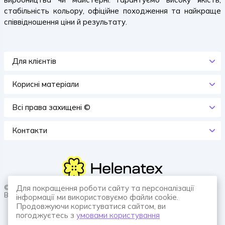
стабільність кольору, офіційне походження та найкраще
співвідношення ціни й результату.
Для клієнтів
Корисні матеріали
Всi права захищенi ©
Контакти
© 2026 HELENATEX «Ґудзики, вішаки, нитки. Власне виробництво.
Для покращення роботи сайту та персоналізації
Все для швейної справи.»
інформації ми використовуємо файли cookie.
Продовжуючи користуватися сайтом, ви
погоджуєтесь з
умовами користування