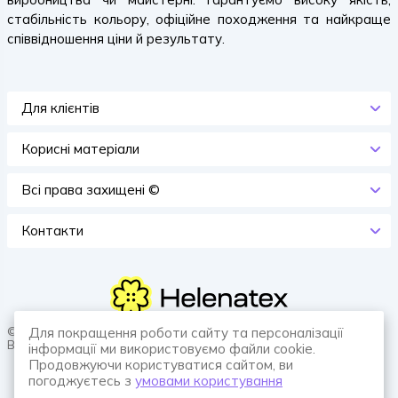
стабільність кольору, офіційне походження та найкраще
співвідношення ціни й результату.
Для клієнтів
Корисні матеріали
Всi права захищенi ©
Контакти
© 2026 HELENATEX «Ґудзики, вішаки, нитки. Власне виробництво.
Для покращення роботи сайту та персоналізації
Все для швейної справи.»
інформації ми використовуємо файли cookie.
Продовжуючи користуватися сайтом, ви
погоджуєтесь з
умовами користування