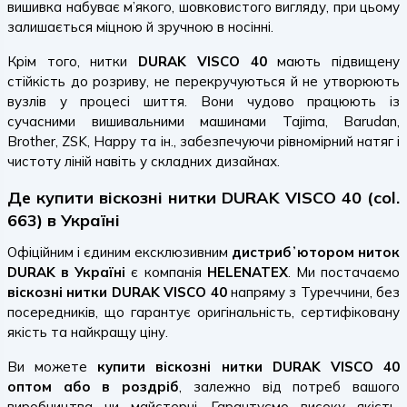
вишивка набуває м’якого, шовковистого вигляду, при цьому
залишається міцною й зручною в носінні.
Крім того, нитки
DURAK VISCO 40
мають підвищену
стійкість до розриву, не перекручуються й не утворюють
вузлів у процесі шиття. Вони чудово працюють із
сучасними вишивальними машинами Tajima, Barudan,
Brother, ZSK, Happy та ін., забезпечуючи рівномірний натяг і
чистоту ліній навіть у складних дизайнах.
Де купити віскозні нитки DURAK VISCO 40 (col.
663) в Україні
Офіційним і єдиним ексклюзивним
дистрибʼютором ниток
DURAK в Україні
є компанія
HELENATEX
. Ми постачаємо
віскозні нитки DURAK VISCO 40
напряму з Туреччини, без
посередників, що гарантує оригінальність, сертифіковану
якість та найкращу ціну.
Ви можете
купити віскозні нитки DURAK VISCO 40
оптом або в роздріб
, залежно від потреб вашого
виробництва чи майстерні. Гарантуємо високу якість,