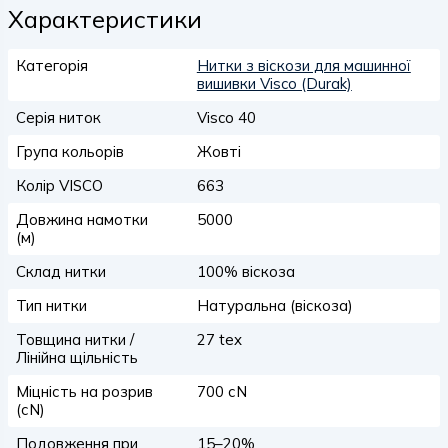
Характеристики
Категорія
Нитки з віскози для машинної
вишивки Visco (Durak)
Серія ниток
Visco 40
Група кольорів
Жовті
Колір VISCO
663
Довжина намотки
5000
(м)
Склад нитки
100% віскоза
Тип нитки
Натуральна (віскоза)
Товщина нитки /
27 tex
Лінійна щільність
Міцність на розрив
700 сN
(сN)
Подовження при
15–20%