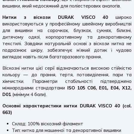
вишивки, який недосяжний для поліестерових аналогів.
Нитки з віскози DURAK VISCO 40
широко
використовуються у професійному швейному виробництві
для вишивки на сорочках, блузках, сукнях, білизні,
дитячому одязі, корпоративному та декоративному
текстилі. Завдяки натуральній основі з віскози нитка не
подразнює шкіру, забезпечує м’який дотик і чудово
виглядає навіть після багаторазового прання.
Віскозні нитки цієї серії відзначаються високою стійкістю
кольору — до прання, тертя, потовиділення, пари та
хімчистки. Параметри стабільності підтверджено
міжнародними стандартами
ISO 105 C06, E01, E04, X12,
D01
(мінімум 4 бали).
Основні характеристики нитки DURAK VISCO 40 (col.
663)
Склад: 100% віскозний філамент
Тип: нитка для машинної та декоративної вишивки