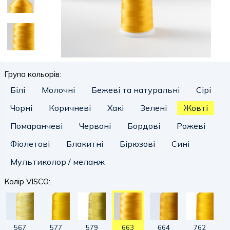
Група кольорів:
Білі
Молочні
Бежеві та натуральні
Сірі
Чорні
Коричневі
Хакі
Зелені
Жовті
Помаранчеві
Червоні
Бордові
Рожеві
Фіолетові
Блакитні
Бірюзові
Сині
Мультиколор / меланж
Колір VISCO:
567
577
579
663
664
762