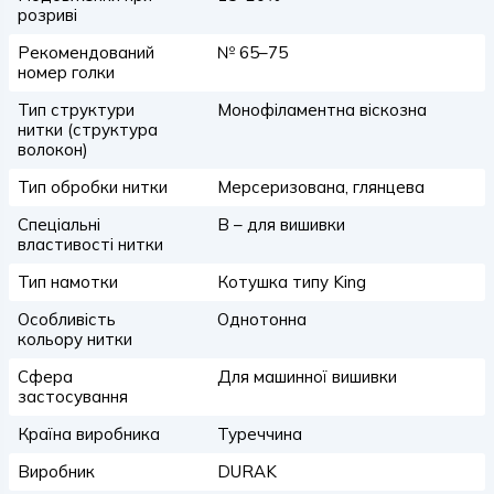
розриві
Рекомендований
№ 65–75
номер голки
Тип структури
Монофіламентна віскозна
нитки (структура
волокон)
Тип обробки нитки
Мерсеризована, глянцева
Спеціальні
B – для вишивки
властивості нитки
Тип намотки
Котушка типу King
Особливість
Однотонна
кольору нитки
Сфера
Для машинної вишивки
застосування
Країна виробника
Туреччина
Виробник
DURAK