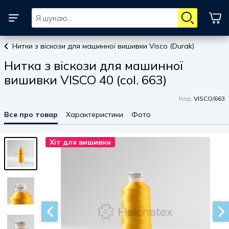
Нитки з віскози для машинної вишивки Visco (Durak)
Нитка з віскози для машинної
вишивки VISCO 40 (col. 663)
Код:
VISCO/663
Все про товар
Характеристики
Фото
Хіт для вишивки
Хіт для вишивки
Хіт для вишивки
Хіт для вишивки