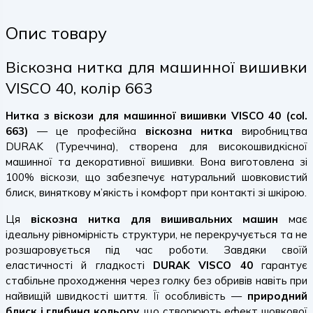
Опис товару
Віскозна нитка для машинної вишивки
VISCO 40, колір 663
Нитка з віскози для машинної вишивки VISCO 40 (col.
663)
— це професійна
віскозна нитка
виробництва
DURAK (Туреччина), створена для високошвидкісної
машинної та декоративної вишивки. Вона виготовлена зі
100% віскози, що забезпечує натуральний шовковистий
блиск, виняткову м’якість і комфорт при контакті зі шкірою.
Ця
віскозна нитка для вишивальних машин
має
ідеальну рівномірність структури, не перекручується та не
розшаровується під час роботи. Завдяки своїй
еластичності й гладкості
DURAK VISCO 40
гарантує
стабільне проходження через голку без обривів навіть при
найвищій швидкості шиття. Її особливість —
природний
блиск і глибина кольору
, що створюють ефект шовкової