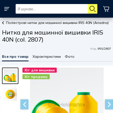
Поліестрові нитки для машинної вишивки IRIS 40N (Ariadna)
Нитка для машинної вишивки IRIS
40N (col. 2807)
Код:
IRIS/2807
Все про товар
Характеристики
Фото
Хіт для вишивки
Хіт для вишивки
Хіт продажу
Хіт продажу