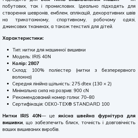
побутових, так і промислових. Ідеально підходять для
створення шевронів, емблем, аплікацій, декоративних швів
на трикотажному, спортивному, робочому одязі,
джинсових тканинах, а також текстилі для дітей.
Характеристики:
Тип: нитки для машинної вишивки
Модель: IRIS 40N
Колір: 2807
Склад: 100% поліестер (нитки з безперервного
волокна)
Середня лінійна щільність: 275 dtex (130 × 2)
Мінімальна сила на розрив: 900 cN
Рекомендований номер голки: 70–80
Сертифікація: OEKO-TEX® STANDARD 100
Нитки IRIS 40N
— це
якісна швейна фурнітура для
вишивки
, що забезпечить блиск, точність і довговічність
ваших вишиваних виробів.