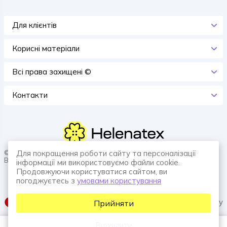
Для клієнтів
Корисні матеріали
Всi права захищенi ©
Контакти
© 2026 HELENATEX «Ґудзики, вішаки, нитки. Власне виробництво.
Для покращення роботи сайту та персоналізації
Все для швейної справи.»
інформації ми використовуємо файли cookie.
Продовжуючи користуватися сайтом, ви
погоджуєтесь з
умовами користування
SUFIX web agency
Прийняти
Відхилити