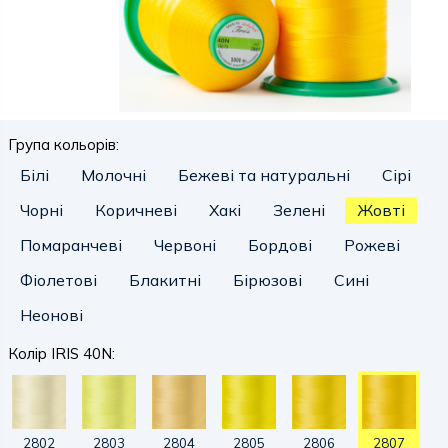
Група кольорів:
Білі
Молочні
Бежеві та натуральні
Сірі
Чорні
Коричневі
Хакі
Зелені
Жовті
Помаранчеві
Червоні
Бордові
Рожеві
Фіолетові
Блакитні
Бірюзові
Сині
Неонові
Колір IRIS 40N:
2802
2803
2804
2805
2806
2807