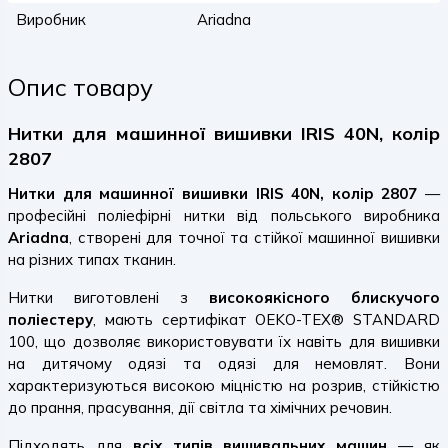
Виробник
Ariadna
Опис товару
Нитки для машинної вишивки IRIS 40N, колір
2807
Нитки для машинної вишивки IRIS 40N, колір 2807
—
професійні поліефірні нитки від польського виробника
Ariadna
, створені для точної та стійкої машинної вишивки
на різних типах тканин.
Нитки виготовлені з
високоякісного блискучого
поліестеру
, мають сертифікат OEKO-TEX® STANDARD
100, що дозволяє використовувати їх навіть для вишивки
на дитячому одязі та одязі для немовлят. Вони
характеризуються високою міцністю на розрив, стійкістю
до прання, прасування, дії світла та хімічних речовин.
Підходять для
всіх типів вишивальних машин
— як