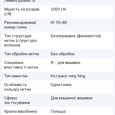
Лінійна щільність
Міцність на розрив
1000 сN
(сN)
Рекомендований
№ 70–80
номер голки
Тип структури
Безперервна (філаментна)
нитки (структура
волокон)
Тип обробки нитки
Без обробки
Спеціальні
B – для вишивки
властивості нитки
Тип намотки
Котушка типу King
Особливість
Однотонна
кольору нитки
Сфера
Для машинної вишивки
застосування
Країна виробника
Польща