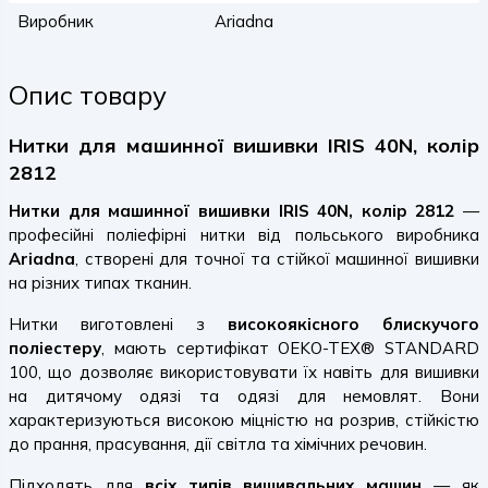
Виробник
Ariadna
Опис товару
Нитки для машинної вишивки IRIS 40N, колір
2812
Нитки для машинної вишивки IRIS 40N, колір 2812
—
професійні поліефірні нитки від польського виробника
Ariadna
, створені для точної та стійкої машинної вишивки
на різних типах тканин.
Нитки виготовлені з
високоякісного блискучого
поліестеру
, мають сертифікат OEKO-TEX® STANDARD
100, що дозволяє використовувати їх навіть для вишивки
на дитячому одязі та одязі для немовлят. Вони
характеризуються високою міцністю на розрив, стійкістю
до прання, прасування, дії світла та хімічних речовин.
Підходять для
всіх типів вишивальних машин
— як