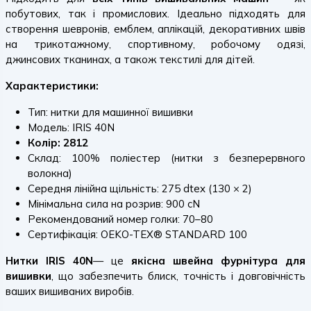
побутових, так і промислових. Ідеально підходять для
створення шевронів, емблем, аплікацій, декоративних швів
на трикотажному, спортивному, робочому одязі,
джинсових тканинах, а також текстилі для дітей.
Характеристики:
Тип: нитки для машинної вишивки
Модель: IRIS 40N
Колір: 2812
Склад: 100% поліестер (нитки з безперервного
волокна)
Середня лінійна щільність: 275 dtex (130 × 2)
Мінімальна сила на розрив: 900 cN
Рекомендований номер голки: 70–80
Сертифікація: OEKO-TEX® STANDARD 100
Нитки IRIS 40N
— це
якісна швейна фурнітура для
вишивки
, що забезпечить блиск, точність і довговічність
ваших вишиваних виробів.