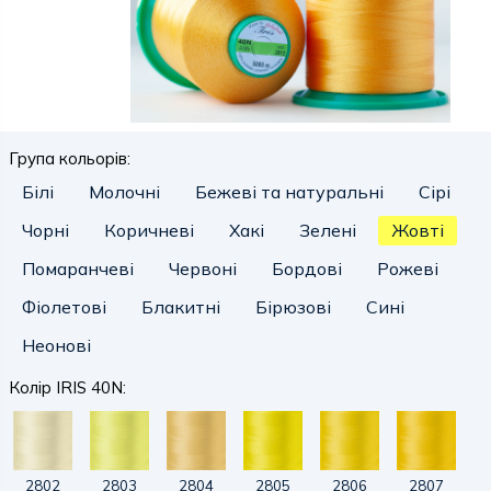
Група кольорів:
Білі
Молочні
Бежеві та натуральні
Сірі
Чорні
Коричневі
Хакі
Зелені
Жовті
Помаранчеві
Червоні
Бордові
Рожеві
Фіолетові
Блакитні
Бірюзові
Сині
Неонові
Колір IRIS 40N:
2802
2803
2804
2805
2806
2807