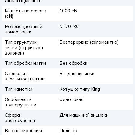
Лінійна щільність
Міцність на розрив
1000 сN
(сN)
Рекомендований
№ 70–80
номер голки
Тип структури
Безперервна (філаментна)
нитки (структура
волокон)
Тип обробки нитки
Без обробки
Спеціальні
B – для вишивки
властивості нитки
Тип намотки
Котушка типу King
Особливість
Однотонна
кольору нитки
Сфера
Для машинної вишивки
застосування
Країна виробника
Польща