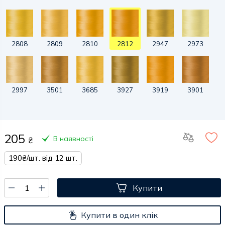
2808
2809
2810
2812
2947
2973
2997
3501
3685
3927
3919
3901
205
В наявності
₴
190₴/шт. від 12 шт.
Купити
Купити в один клік