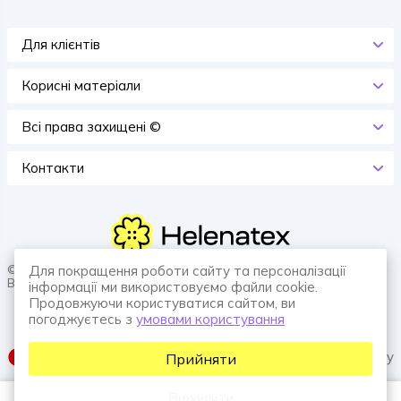
Для клієнтів
Корисні матеріали
Всi права захищенi ©
Контакти
© 2026 HELENATEX «Ґудзики, вішаки, нитки. Власне виробництво.
Для покращення роботи сайту та персоналізації
Все для швейної справи.»
інформації ми використовуємо файли cookie.
Продовжуючи користуватися сайтом, ви
погоджуєтесь з
умовами користування
SUFIX web agency
Прийняти
Відхилити