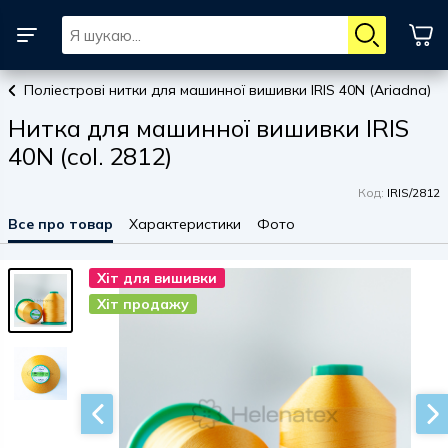
Поліестрові нитки для машинної вишивки IRIS 40N (Ariadna)
Нитка для машинної вишивки IRIS
40N (col. 2812)
Код:
IRIS/2812
Все про товар
Характеристики
Фото
Хіт для вишивки
Хіт для вишивки
Хіт продажу
Хіт продажу