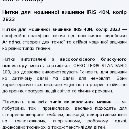
Нитки для машинної вишивки IRIS 40N, колір
2823
Нитки для машинної вишивки IRIS 40N, колір 2823
—
професійні поліефірні нитки від польського виробника
Ariadna
, створені для точної та стійкої машинної вишивки
на різних типах тканин.
Нитки виготовлені з
високоякісного блискучого
поліестеру
, мають сертифікат OEKO-TEX® STANDARD
100, що дозволяє використовувати їх навіть для вишивки
на дитячому одязі та одязі для немовлят. Вони
характеризуються високою міцністю на розрив, стійкістю
до прання, прасування, дії світла та хімічних речовин.
Підходять для
всіх типів вишивальних машин
— як
побутових, так і промислових. Ідеально підходять для
створення шевронів, емблем, аплікацій, декоративних швів
на трикотажному, спортивному, робочому одязі,
джинсових тканинах, а також текстилі для дітей.