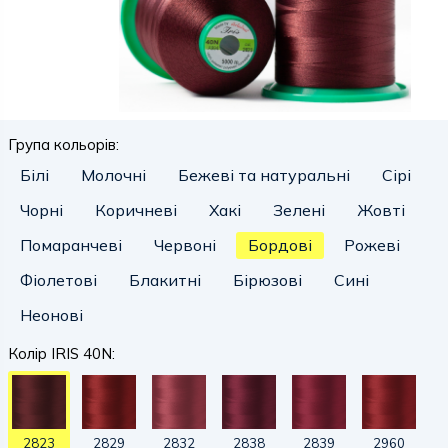
Група кольорів:
Білі
Молочні
Бежеві та натуральні
Сірі
Чорні
Коричневі
Хакі
Зелені
Жовті
Помаранчеві
Червоні
Бордові
Рожеві
Фіолетові
Блакитні
Бірюзові
Сині
Неонові
Колір IRIS 40N:
2823
2829
2832
2838
2839
2960