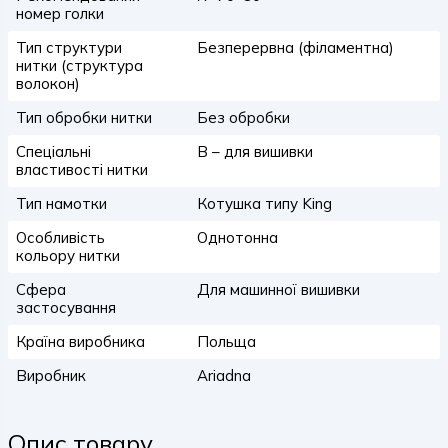
номер голки
Тип структури
Безперервна (філаментна)
нитки (структура
волокон)
Тип обробки нитки
Без обробки
Спеціальні
B – для вишивки
властивості нитки
Тип намотки
Котушка типу King
Особливість
Однотонна
кольору нитки
Сфера
Для машинної вишивки
застосування
Країна виробника
Польща
Виробник
Ariadna
Опис товару