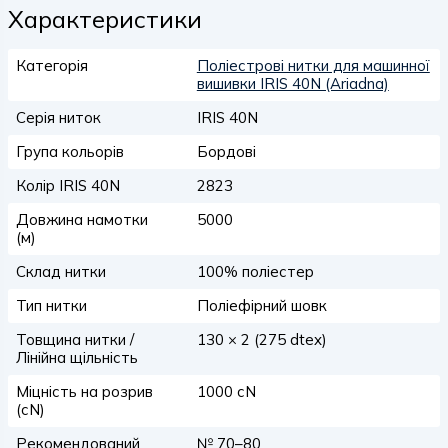
Характеристики
Категорія
Поліестрові нитки для машинної
вишивки IRIS 40N (Ariadna)
Серія ниток
IRIS 40N
Група кольорів
Бордові
Колір IRIS 40N
2823
Довжина намотки
5000
(м)
Склад нитки
100% поліестер
Тип нитки
Поліефірний шовк
Товщина нитки /
130 × 2 (275 dtex)
Лінійна щільність
Міцність на розрив
1000 сN
(сN)
Рекомендований
№ 70–80