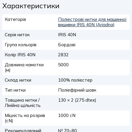
Характеристики
Категорія
Поліестрові нитки для машинної
вишивки IRIS 40N (Ariadna)
Серія ниток
IRIS 40N
Група кольорів
Бордові
Колір IRIS 40N
2832
Довжина намотки
5000
(м)
Склад нитки
100% поліестер
Тип нитки
Поліефірний шовк
Товщина нитки /
130 × 2 (275 dtex)
Лінійна щільність
Міцність на розрив
1000 сN
(сN)
Рекомендований
№ 70–80