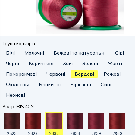
Група кольорів:
Білі
Молочні
Бежеві та натуральні
Сірі
Чорні
Коричневі
Хакі
Зелені
Жовті
Помаранчеві
Червоні
Бордові
Рожеві
Фіолетові
Блакитні
Бірюзові
Сині
Неонові
Колір IRIS 40N:
2823
2829
2832
2838
2839
2960