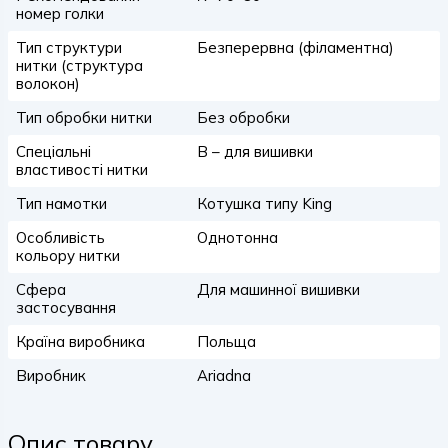
номер голки
Тип структури
Безперервна (філаментна)
нитки (структура
волокон)
Тип обробки нитки
Без обробки
Спеціальні
B – для вишивки
властивості нитки
Тип намотки
Котушка типу King
Особливість
Однотонна
кольору нитки
Сфера
Для машинної вишивки
застосування
Країна виробника
Польща
Виробник
Ariadna
Опис товару