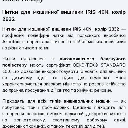
Нитки для машинної вишивки IRIS 40N, колір
2832
Нитки для машинної вишивки IRIS 40N, колір 2832
—
професійні поліефірні нитки від польського виробника
Ariadna
, створені для точної та стійкої машинної вишивки
на різних типах тканин.
Нитки виготовлені з
високоякісного блискучого
поліестеру
, мають сертифікат OEKO-TEX® STANDARD
100, що дозволяє використовувати їх навіть для вишивки
на дитячому одязі та одязі для немовлят. Вони
характеризуються високою міцністю на розрив, стійкістю
до прання, прасування, дії світла та хімічних речовин.
Підходять для
всіх типів вишивальних машин
— як
побутових, так і промислових. Ідеально підходять для
створення шевронів, емблем, аплікацій, декоративних швів
на трикотажному, спортивному, робочому одязі,
джинсових тканинах, а також текстилі для дітей.