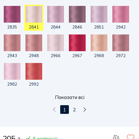
2835
2841
2844
2846
2851
2942
2943
2948
2966
2967
2968
2972
2982
2992
Показати всі
1
2
205
В наявності