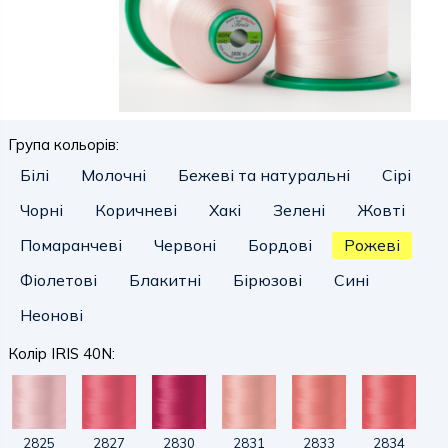
Група кольорів:
Білі
Молочні
Бежеві та натуральні
Сірі
Чорні
Коричневі
Хакі
Зелені
Жовті
Помаранчеві
Червоні
Бордові
Рожеві
Фіолетові
Блакитні
Бірюзові
Сині
Неонові
Колір IRIS 40N:
2825
2827
2830
2831
2833
2834