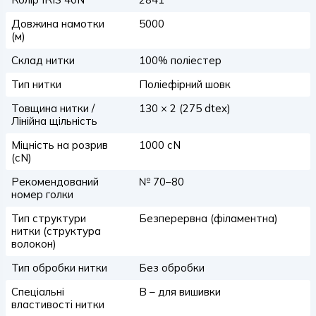
Довжина намотки
5000
(м)
Склад нитки
100% поліестер
Тип нитки
Поліефірний шовк
Товщина нитки /
130 × 2 (275 dtex)
Лінійна щільність
Міцність на розрив
1000 сN
(сN)
Рекомендований
№ 70–80
номер голки
Тип структури
Безперервна (філаментна)
нитки (структура
волокон)
Тип обробки нитки
Без обробки
Спеціальні
B – для вишивки
властивості нитки