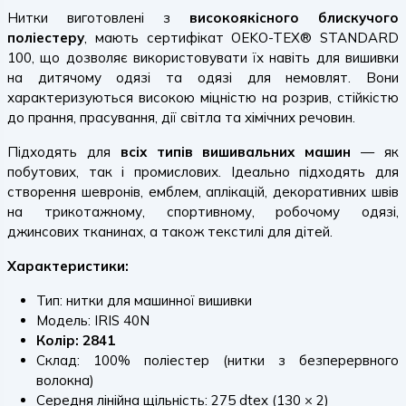
Нитки виготовлені з
високоякісного блискучого
поліестеру
, мають сертифікат OEKO-TEX® STANDARD
100, що дозволяє використовувати їх навіть для вишивки
на дитячому одязі та одязі для немовлят. Вони
характеризуються високою міцністю на розрив, стійкістю
до прання, прасування, дії світла та хімічних речовин.
Підходять для
всіх типів вишивальних машин
— як
побутових, так і промислових. Ідеально підходять для
створення шевронів, емблем, аплікацій, декоративних швів
на трикотажному, спортивному, робочому одязі,
джинсових тканинах, а також текстилі для дітей.
Характеристики:
Тип: нитки для машинної вишивки
Модель: IRIS 40N
Колір: 2841
Склад: 100% поліестер (нитки з безперервного
волокна)
Середня лінійна щільність: 275 dtex (130 × 2)