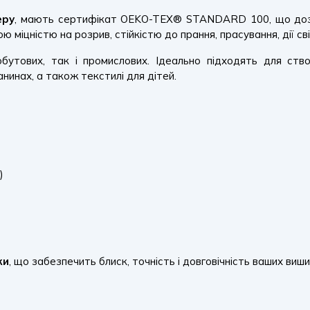
еру
, мають сертифікат OEKO-TEX® STANDARD 100, що дозво
міцністю на розрив, стійкістю до прання, прасування, дії сві
утових, так і промислових. Ідеально підходять для створ
нинах, а також текстилі для дітей.
)
ки
, що забезпечить блиск, точність і довговічність ваших виши