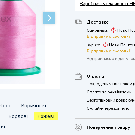
Виробничі можливості 
Доставка
Самовивіз:
Нова Пош
Відправимо сьогодні
Кур'єр:
Нова Пошта 
Відправимо сьогодні
Відправляємо в день за
Оплата
Накладеним платежем (п
Оплата за реквізитами
Безготівковий розрахуно
Чорні
Коричневі
Онлайн-передоплата
Бордові
Рожеві
ві
Повернення товару