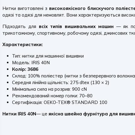
Нитки виготовлені з
високоякісного блискучого поліест
одязі та одязі для немовлят. Вони характеризуються високою 
Підходять для
всіх типів вишивальних машин
— як поб
трикотажному, спортивному, робочому одязі, джинсових тка
Характеристики:
Тип: нитки для машинної вишивки
Модель: IRIS 40N
Колір: 3686
Склад: 100% поліестер (нитки з безперервного волокна
Середня лінійна щільність: 275 dtex (130 × 2)
Мінімальна сила на розрив: 900 cN
Рекомендований номер голки: 70–80
Сертифікація: OEKO-TEX® STANDARD 100
Нитки IRIS 40N
— це
якісна швейна фурнітура для вишив