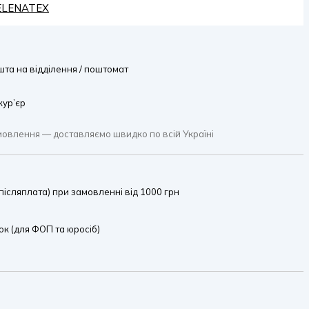
HELENATEX
та на відділення / поштомат
кур’єр
мовлення — доставляємо швидко по всій Україні
ісляплата) при замовленні від 1000 грн
к (для ФОП та юросіб)