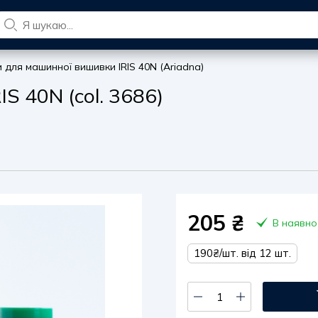
и для машинної вишивки IRIS 40N (Ariadna)
S 40N (col. 3686)
205
₴
В наявно
190₴/шт. від 12 шт.