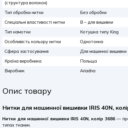
(структура волокон)
Тип обробки нитки
Без обробки
Спеціальні властивості нитки
B – для вишивки
Тип намотки
Котушка типу King
Особливість кольору нитки
Однотонна
Сфера застосування
Для машинної вишивки
Країна виробника
Польща
Виробник
Ariadna
Опис товару
Нитки для машинної вишивки IRIS 40N, колі
Нитки для машинної вишивки IRIS 40N, колір 3686
— про
типах тканин.