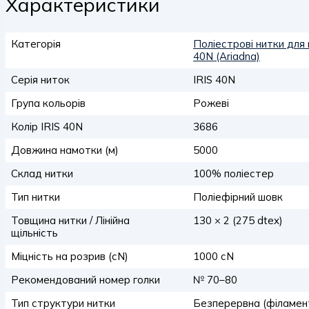
Характеристики
Категорія
Поліестрові нитки для 
40N (Ariadna)
Серія ниток
IRIS 40N
Група кольорів
Рожеві
Колір IRIS 40N
3686
Довжина намотки (м)
5000
Склад нитки
100% поліестер
Тип нитки
Поліефірний шовк
Товщина нитки / Лінійна
130 × 2 (275 dtex)
щільність
Міцність на розрив (сN)
1000 сN
Рекомендований номер голки
№ 70–80
Тип структури нитки
Безперервна (філамен