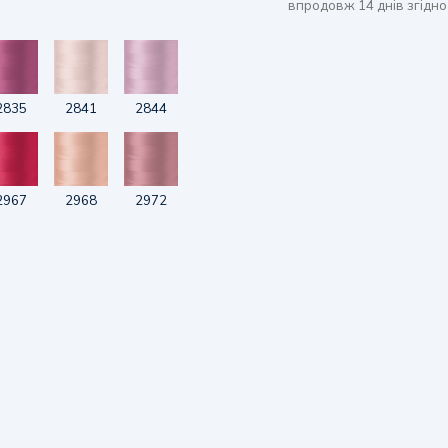
впродовж 14 днів згідно
2835
2841
2844
2967
2968
2972