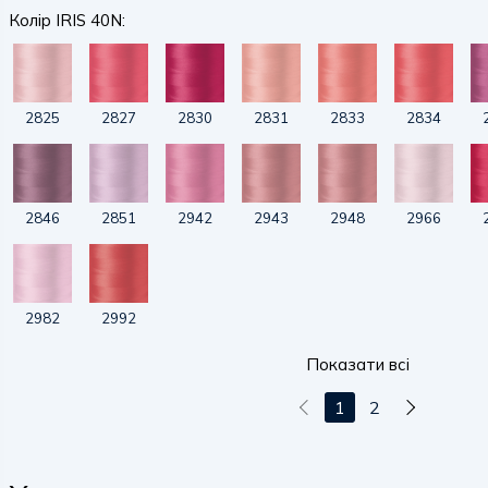
Колір IRIS 40N:
2825
2827
2830
2831
2833
2834
2846
2851
2942
2943
2948
2966
2982
2992
Показати всі
1
2