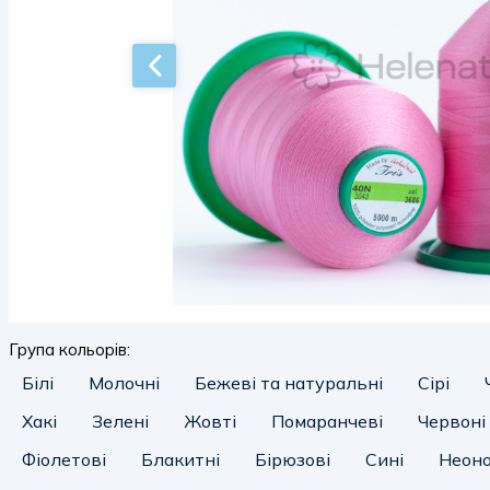
Група кольорів:
Білі
Молочні
Бежеві та натуральні
Сірі
Хакі
Зелені
Жовті
Помаранчеві
Червоні
Фіолетові
Блакитні
Бірюзові
Сині
Неоно