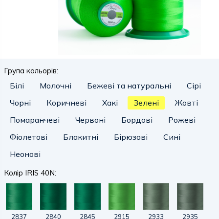
Група кольорів:
Білі
Молочні
Бежеві та натуральні
Сірі
Чорні
Коричневі
Хакі
Зелені
Жовті
Помаранчеві
Червоні
Бордові
Рожеві
Фіолетові
Блакитні
Бірюзові
Сині
Неонові
Колір IRIS 40N:
2837
2840
2845
2915
2933
2935