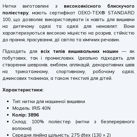
Нитки виготовлені з
високоякісного блискучого
поліестеру
, мають сертифікат OEKO-TEX® STANDARD
100, що дозволяє використовувати їх навіть для вишивки
на дитячому одязі та одязі для немовлят. Вони
характеризуються високою міцністю на розрив, стійкістю
до прання, прасування, дії світла та хімічних речовин.
Підходять для
всіх типів вишивальних машин
— як
побутових, так і промислових. Ідеально підходять для
створення шевронів, емблем, аплікацій, декоративних швів
на трикотажному, спортивному, робочому одязі,
джинсових тканинах, а також текстилі для дітей.
Характеристики:
Тип: нитки для машинної вишивки
Модель: IRIS 40N
Колір: 3896
Склад: 100% поліестер (нитки з безперервного
волокна)
Середня лінійна щільність: 275 dtex (130 × 2)