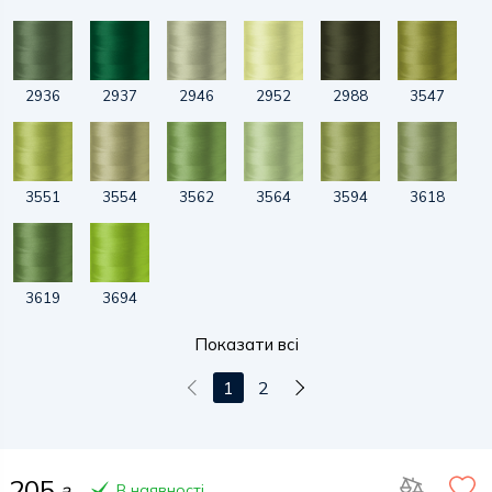
2936
2937
2946
2952
2988
3547
3551
3554
3562
3564
3594
3618
3619
3694
Показати всі
1
2
205
В наявності