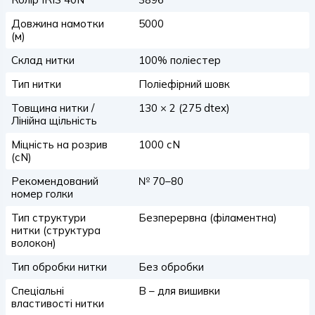
Довжина намотки
5000
(м)
Склад нитки
100% поліестер
Тип нитки
Поліефірний шовк
Товщина нитки /
130 × 2 (275 dtex)
Лінійна щільність
Міцність на розрив
1000 сN
(сN)
Рекомендований
№ 70–80
номер голки
Тип структури
Безперервна (філаментна)
нитки (структура
волокон)
Тип обробки нитки
Без обробки
Спеціальні
B – для вишивки
властивості нитки