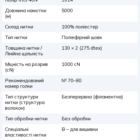
Довжина намотки
5000
(м)
Склад нитки
100% поліестер
Тип нитки
Поліефірний шовк
Товщина нитки /
130 × 2 (275 dtex)
Лінійна щільність
Міцність на розрив
1000 сN
(сN)
Рекомендований
№ 70–80
номер голки
Тип структури
Безперервна (філаментна)
нитки (структура
волокон)
Тип обробки нитки
Без обробки
Спеціальні
B – для вишивки
властивості нитки