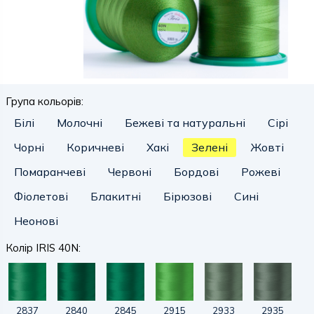
Група кольорів:
Білі
Молочні
Бежеві та натуральні
Сірі
Чорні
Коричневі
Хакі
Зелені
Жовті
Помаранчеві
Червоні
Бордові
Рожеві
Фіолетові
Блакитні
Бірюзові
Сині
Неонові
Колір IRIS 40N:
2837
2840
2845
2915
2933
2935