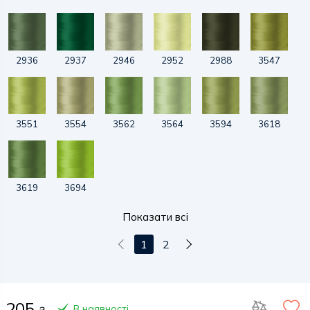
2936
2937
2946
2952
2988
3547
3551
3554
3562
3564
3594
3618
3619
3694
Показати всі
1
2
205
В наявності