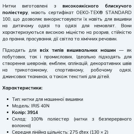
Нитки виготовлені з
високоякісного блискучого
поліестеру
, мають сертифікат OEKO-TEX® STANDARD
100, що дозволяє використовувати їх навіть для вишивки
на дитячому одязі та одязі для немовлят. Вони
характеризуються високою міцністю на розрив, стійкістю
до прання, прасування, дії світла та хімічних речовин.
Підходять для
всіх типів вишивальних машин
— як
побутових, так і промислових. Ідеально підходять для
створення шевронів, емблем, аплікацій, декоративних швів
на трикотажному, спортивному, робочому одязі,
джинсових тканинах, а також текстилі для дітей.
Характеристики:
Тип: нитки для машинної вишивки
Модель: IRIS 40N
Колір: 3914
Склад: 100% поліестер (нитки з безперервного
волокна)
Середня лінійна щільність: 275 dtex (130 × 2)