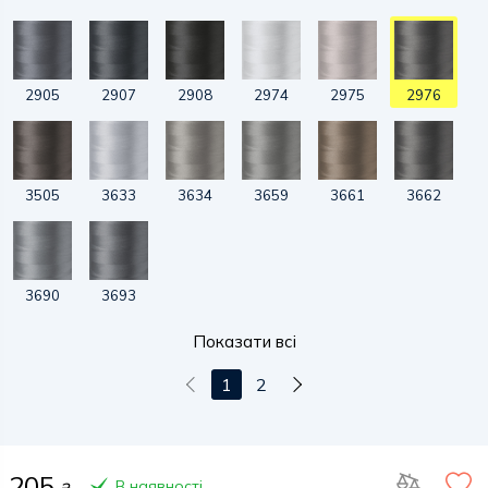
2905
2907
2908
2974
2975
2976
3505
3633
3634
3659
3661
3662
3690
3693
Показати всі
1
2
205
В наявності