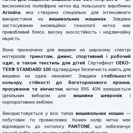
високоякісна поліефірна нитка від польського виробника
Ariadna
, яка створена спеціально для інтенсивного
використання на
вишивальних машинах
. Завдяки
застосуванню інноваційної технології нитка має
привабливий блиск, високу зносостійкість і надзвичайну
міцність.
Вона призначена для вишивки на широкому спектрі
матеріалів:
трикотаж, джинс, спортивний і робочий
одяг, а також текстиль для дітей
. Сертифікат
OEKO-
TEX® STANDARD 100
підтверджує безпечність навіть для
вишивки на одязі немовлят. Завдяки
стабільності
кольору, стійкості до багаторазового прання,
прасування та хімчистки
, нитка IRIS 40N залишається
ідеальним вибором для
вишивки шевронів
і
корпоративних емблем.
Використовується у всіх типах
вишивальних машин
—
побутових та промислових. Кожен колір нитки має
відповідність до каталогу
PANTONE
, що забезпечує
точний добір кольору при серійному виробництві.