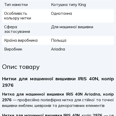
Тип намотки
Котушка типу King
Особливість
Однотонна
кольору нитки
Сфера
Для машинної вишивки
застосування
Країна виробника
Польща
Виробник
Ariadna
Опис товару
Нитки для машинної вишивки IRIS 40N, колір
2976
Нитка для машинної вишивки IRIS 40N Ariadna, колір
2976
— професійна поліефірна нитка для стійкої та точної
вишивки емблем, шевронів та декоративних елементів
Нитки для машинної вишивки IRIS 40N
, колір
2976
, — це