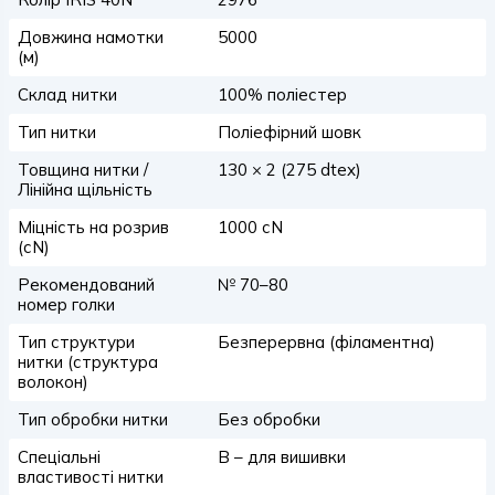
Довжина намотки
5000
(м)
Склад нитки
100% поліестер
Тип нитки
Поліефірний шовк
Товщина нитки /
130 × 2 (275 dtex)
Лінійна щільність
Міцність на розрив
1000 сN
(сN)
Рекомендований
№ 70–80
номер голки
Тип структури
Безперервна (філаментна)
нитки (структура
волокон)
Тип обробки нитки
Без обробки
Спеціальні
B – для вишивки
властивості нитки