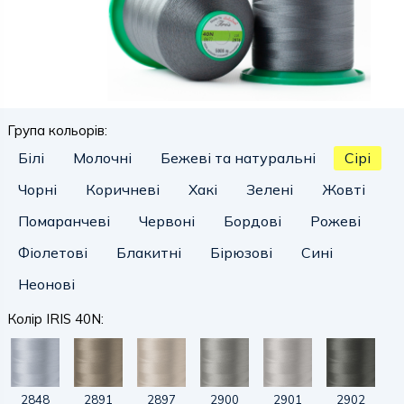
Група кольорів:
Білі
Молочні
Бежеві та натуральні
Сірі
Чорні
Коричневі
Хакі
Зелені
Жовті
Помаранчеві
Червоні
Бордові
Рожеві
Фіолетові
Блакитні
Бірюзові
Сині
Неонові
Колір IRIS 40N:
2848
2891
2897
2900
2901
2902