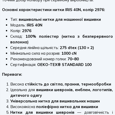
Основні характеристики нитки IRIS 40N, колір 2976:
Тип:
вишивальні нитки для машинної вишивки
Модель:
IRIS 40N
Колір:
2976
Склад:
100% поліестер (нитка з безперервного
волокна)
Середня лінійна щільність:
275 dtex (130 × 2)
Мінімальна сила на розрив:
1000 cN
Рекомендований номер голки:
70–80
Сертифікація:
OEKO-TEX® STANDARD 100
Переваги:
Висока
стійкість до світла, прання, термообробки
Ідеальна для
вишивки шевронів, емблем, логотипів,
дитячого одягу
Універсальна нитка для вишивальних машин
Високоякісна
поліефірна нитка для вишивки
Нитки для вишивки шевронів
— довговічність і