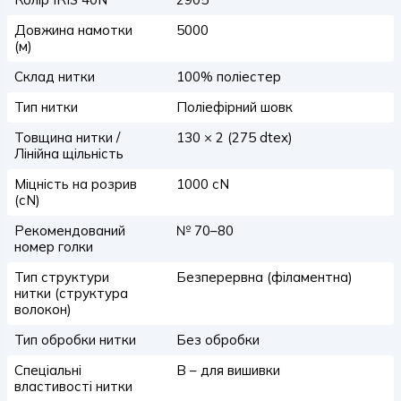
Довжина намотки
5000
(м)
Склад нитки
100% поліестер
Тип нитки
Поліефірний шовк
Товщина нитки /
130 × 2 (275 dtex)
Лінійна щільність
Міцність на розрив
1000 сN
(сN)
Рекомендований
№ 70–80
номер голки
Тип структури
Безперервна (філаментна)
нитки (структура
волокон)
Тип обробки нитки
Без обробки
Спеціальні
B – для вишивки
властивості нитки