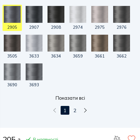
2905
2907
2908
2974
2975
2976
3505
3633
3634
3659
3661
3662
3690
3693
Показати всі
1
2
205
В наявності