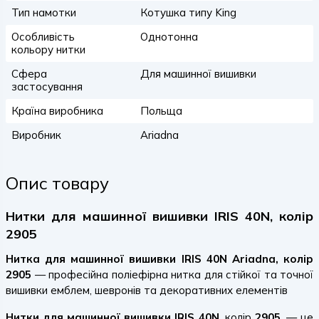
Тип намотки
Котушка типу King
Особливість
Однотонна
кольору нитки
Сфера
Для машинної вишивки
застосування
Країна виробника
Польща
Виробник
Ariadna
Опис товару
Нитки для машинної вишивки IRIS 40N, колір
2905
Нитка для машинної вишивки IRIS 40N Ariadna, колір
2905
— професійна поліефірна нитка для стійкої та точної
вишивки емблем, шевронів та декоративних елементів
Нитки для машинної вишивки IRIS 40N
, колір
2905
, — це