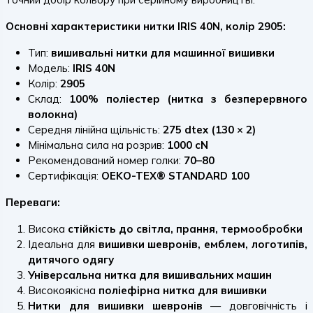
Основні характеристики нитки IRIS 40N, колір 2905:
Тип:
вишивальні нитки для машинної вишивки
Модель:
IRIS 40N
Колір:
2905
Склад:
100% поліестер (нитка з безперервного
волокна)
Середня лінійна щільність:
275 dtex (130 × 2)
Мінімальна сила на розрив:
1000 cN
Рекомендований номер голки:
70–80
Сертифікація:
OEKO-TEX® STANDARD 100
Переваги:
Висока
стійкість до світла, прання, термообробки
Ідеальна для
вишивки шевронів, емблем, логотипів,
дитячого одягу
Універсальна нитка для вишивальних машин
Високоякісна
поліефірна нитка для вишивки
Нитки для вишивки шевронів
— довговічність і