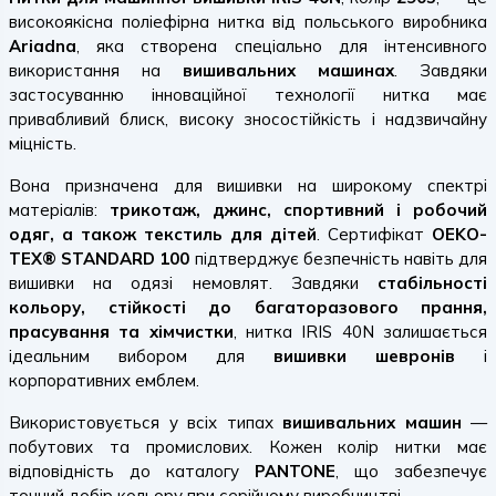
високоякісна поліефірна нитка від польського виробника
Ariadna
, яка створена спеціально для інтенсивного
використання на
вишивальних машинах
. Завдяки
застосуванню інноваційної технології нитка має
привабливий блиск, високу зносостійкість і надзвичайну
міцність.
Вона призначена для вишивки на широкому спектрі
матеріалів:
трикотаж, джинс, спортивний і робочий
одяг, а також текстиль для дітей
. Сертифікат
OEKO-
TEX® STANDARD 100
підтверджує безпечність навіть для
вишивки на одязі немовлят. Завдяки
стабільності
кольору, стійкості до багаторазового прання,
прасування та хімчистки
, нитка IRIS 40N залишається
ідеальним вибором для
вишивки шевронів
і
корпоративних емблем.
Використовується у всіх типах
вишивальних машин
—
побутових та промислових. Кожен колір нитки має
відповідність до каталогу
PANTONE
, що забезпечує
точний добір кольору при серійному виробництві.