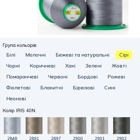
Група кольорів:
Білі
Молочні
Бежеві та натуральні
Сірі
Чорні
Коричневі
Хакі
Зелені
Жовті
Помаранчеві
Червоні
Бордові
Рожеві
Фіолетові
Блакитні
Бірюзові
Сині
Неонові
Колір IRIS 40N:
2848
2891
2897
2900
2901
2902