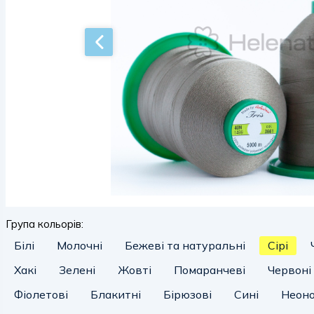
Група кольорів:
Білі
Молочні
Бежеві та натуральні
Сірі
Хакі
Зелені
Жовті
Помаранчеві
Червоні
Фіолетові
Блакитні
Бірюзові
Сині
Неоно