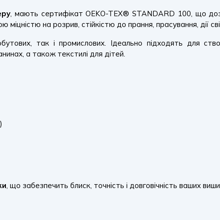
еру
, мають сертифікат OEKO-TEX® STANDARD 100, що дозво
міцністю на розрив, стійкістю до прання, прасування, дії сві
утових, так і промислових. Ідеально підходять для створ
нинах, а також текстилі для дітей.
)
ки
, що забезпечить блиск, точність і довговічність ваших виши