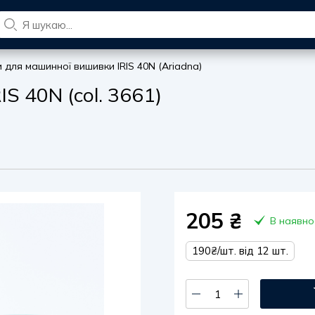
и для машинної вишивки IRIS 40N (Ariadna)
S 40N (col. 3661)
205
₴
В наявно
190₴/шт. від 12 шт.