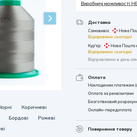
Виробничі можливості 
Доставка
Самовивіз:
Нова Пош
Відправимо сьогодні
Кур'єр:
Нова Пошта 
Відправимо сьогодні
Відправляємо в день за
Оплата
Накладеним платежем (п
Оплата за реквізитами
Безготівковий розрахуно
Чорні
Коричневі
Онлайн-передоплата
Бордові
Рожеві
ві
Повернення товару