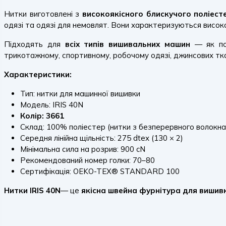
Нитки виготовлені з
високоякісного блискучого поліест
одязі та одязі для немовлят. Вони характеризуються високою 
Підходять для
всіх типів вишивальних машин
— як поб
трикотажному, спортивному, робочому одязі, джинсових тка
Характеристики:
Тип: нитки для машинної вишивки
Модель: IRIS 40N
Колір: 3661
Склад: 100% поліестер (нитки з безперервного волокна
Середня лінійна щільність: 275 dtex (130 × 2)
Мінімальна сила на розрив: 900 cN
Рекомендований номер голки: 70–80
Сертифікація: OEKO-TEX® STANDARD 100
Нитки IRIS 40N
— це
якісна швейна фурнітура для вишив