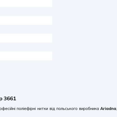
р 3661
фесійні поліефірні нитки від польського виробника
Ariadna