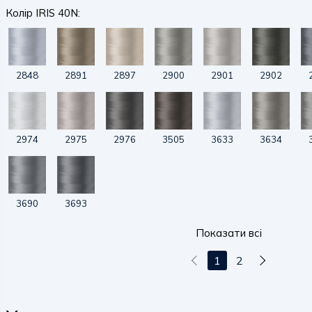
Колір IRIS 40N:
2848
2891
2897
2900
2901
2902
2974
2975
2976
3505
3633
3634
3690
3693
Показати всі
1
2