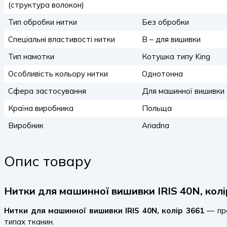
(структура волокон)
Тип обробки нитки
Без обробки
Спеціальні властивості нитки
B – для вишивки
Тип намотки
Котушка типу King
Особливість кольору нитки
Однотонна
Сфера застосування
Для машинної вишивки
Країна виробника
Польща
Виробник
Ariadna
Опис товару
Нитки для машинної вишивки IRIS 40N, колі
Нитки для машинної вишивки IRIS 40N, колір 3661
— про
типах тканин.