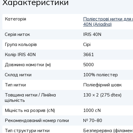
Характеристики
Категорія
Поліестрові нитки для 
40N (Ariadna)
Серія ниток
IRIS 40N
Група кольорів
Сірі
Колір IRIS 40N
3661
Довжина намотки (м)
5000
Склад нитки
100% поліестер
Тип нитки
Поліефірний шовк
Товщина нитки / Лінійна
130 × 2 (275 dtex)
щільність
Міцність на розрив (сN)
1000 сN
Рекомендований номер голки
№ 70–80
Тип структури нитки
Безперервна (філамен