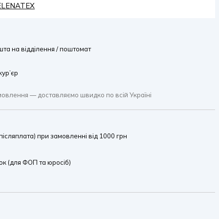
HELENATEX
та на відділення / поштомат
кур’єр
мовлення — доставляємо швидко по всій Україні
ісляплата) при замовленні від 1000 грн
к (для ФОП та юросіб)