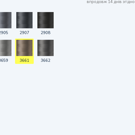
впродовж 14 днів згідно
2905
2907
2908
3659
3661
3662